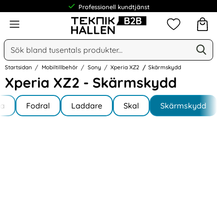
Professionell kundtjänst
Meny
Mina favorit
Sök
Ge
Sök på Narse Group AB
Startsidan
Mobiltillbehör
Sony
Xperia XZ2
Skärmskydd
Xperia XZ2 - Skärmskydd
Underkategorier
Hoppa
la
till
Fodral
Laddare
Skal
Skärmskydd
a XZ2
produkter