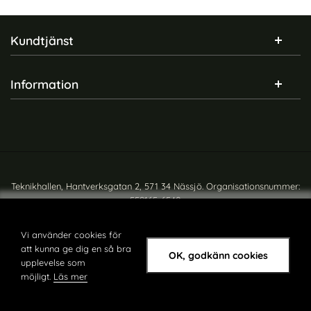
Sidfot Blandad info och länkar
Kundtjänst
Information
Teknikhallen, Hantverksgatan 2, 571 34 Nässjö. Organisationsnummer:
559165-6540
Copyright © teknikhallen.se
Vi använder cookies för
att kunna ge dig en så bra
OK, godkänn cookies
upplevelse som
möjligt.
Läs mer