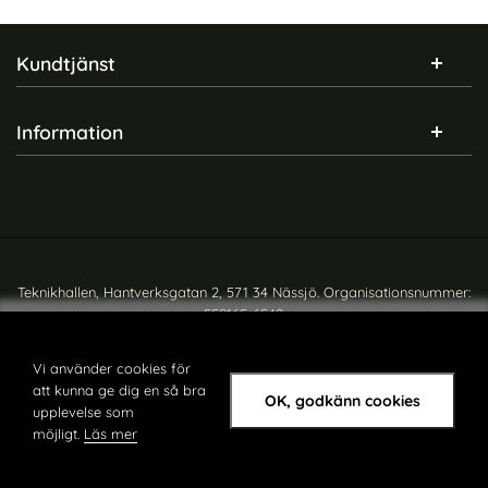
Sidfot Blandad info och länkar
Kundtjänst
Information
Teknikhallen, Hantverksgatan 2, 571 34 Nässjö. Organisationsnummer:
559165-6540
Copyright © teknikhallen.se
Vi använder cookies för
att kunna ge dig en så bra
OK, godkänn cookies
upplevelse som
möjligt.
Läs mer