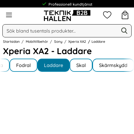
Professionell kundtjänst
Meny
Mina favorit
Sök
Ge
Sök på Narse Group AB
Startsidan
Mobiltillbehör
Sony
Xperia XA2
Laddare
Xperia XA2 - Laddare
Underkategorier
Hoppa
la
till
Fodral
Laddare
Skal
Skärmskydd
a XA2
produkter