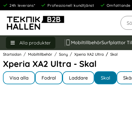
24h leverans*
Professionell kundtjänst
Omfattande 
Sök
Mobiltillbehör
Surfplattor Ti
Alla produkter
Startsidan
Mobiltillbehör
Sony
Xperia XA2 Ultra
Skal
Xperia XA2 Ultra - Skal
Underkategorier
Hoppa
till
Visa alla
Fodral
Laddare
Skal
Skä
I Xperia XA2 Ultra
produkter