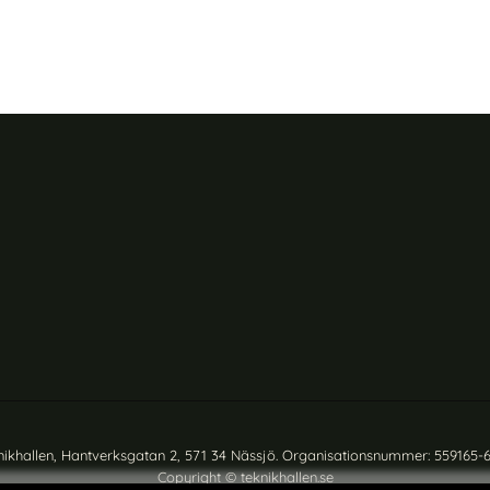
nikhallen, Hantverksgatan 2, 571 34 Nässjö. Organisationsnummer: 559165-
Copyright © teknikhallen.se