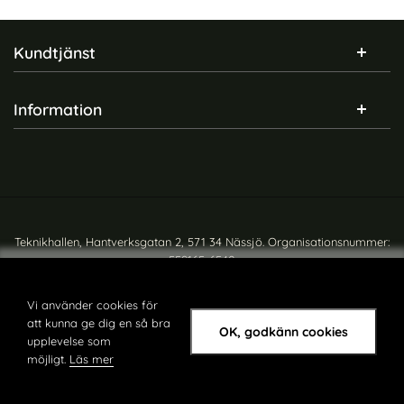
Sidfot Blandad info och länkar
Kundtjänst
Information
Teknikhallen, Hantverksgatan 2, 571 34 Nässjö. Organisationsnummer:
559165-6540
Copyright © teknikhallen.se
Vi använder cookies för
att kunna ge dig en så bra
OK, godkänn cookies
upplevelse som
möjligt.
Läs mer