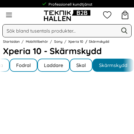
Professionell kundtjänst
Meny
Mina favorit
Sök
Ge
Sök på Narse Group AB
Startsidan
Mobiltillbehör
Sony
Xperia 10
Skärmskydd
Xperia 10 - Skärmskydd
Underkategorier
Hoppa
la
till
Fodral
Laddare
Skal
Skärmskydd
 10
produkter