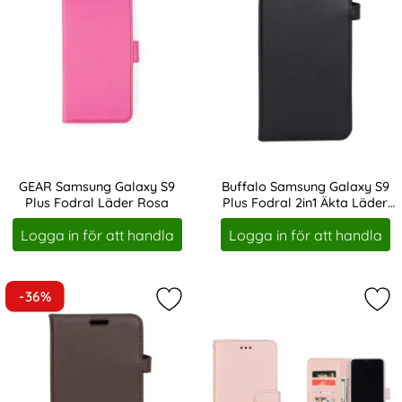
GEAR Samsung Galaxy S9
Buffalo Samsung Galaxy S9
Plus Fodral Läder Rosa
Plus Fodral 2in1 Äkta Läder
Art. nr 208404
Art. nr 211614
Svart
Logga in för att handla
Logga in för att handla
-36%
Markera buffalo Samsung Galaxy S9
Mar