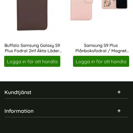
Buffalo Samsung Galaxy S9
Samsung S9 Plus
Plus Fodral 2in1 Äkta Läder
Plånboksfodral / Magnet
Art. nr 211616
Art. nr 223354
Brun
Skal 2in1 - Roséguld
Logga in för att handla
Logga in för att handla
Sidfot Blandad info och länkar
Kundtjänst
Information