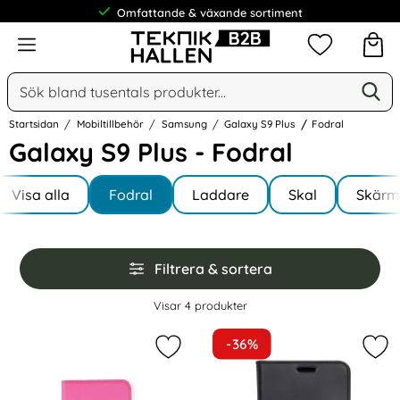
Omfattande & växande sortiment
Meny
Mina favorit
Sök
Ge
Sök på Narse Group AB
Startsidan
Mobiltillbehör
Samsung
Galaxy S9 Plus
Fodral
Galaxy S9 Plus - Fodral
Underkategorier
Hoppa
till
Visa alla
Fodral
Laddare
Skal
Skärm
I Galaxy S9 Plus
produkter
Hoppa
Filtrera & sortera
över
filtersektionen
Filtrera & sortera
Visar
4
produkter
produktlista
-36%
Markera gEAR Samsung Galaxy S9 P
Mar