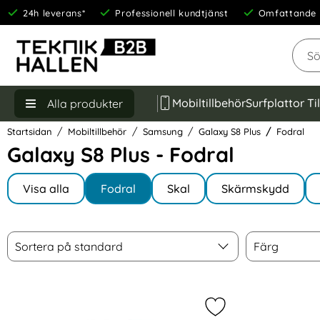
24h leverans*
Professionell kundtjänst
Omfattande 
Sök
Mobiltillbehör
Surfplattor Ti
Alla produkter
Startsidan
Mobiltillbehör
Samsung
Galaxy S8 Plus
Fodral
Galaxy S8 Plus - Fodral
Underkategorier
Hoppa
till
Visa alla
Fodral
Skal
Skärmskydd
I Galaxy S8 Plus
produkter
Filtrera & sortera
Sortera
Färg
Hoppa
Sortera på standard
Färg
över
filtersektionen
produktlista
Markera gEAR Samsu