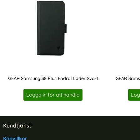
GEAR Samsung S8 Plus Fodral Läder Svart
GEAR Samsu
Art. nr 208457
Art. nr 208459
Logga in för att handla
Log
Sidfot Blandad info och länkar
Kundtjänst
Köpvillkor