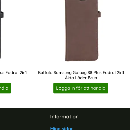
s Fodral 2in1
Buffalo Samsung Galaxy S8 Plus Fodral 2in1
t
Äkta Läder Brun
Art. nr 211607
ndla
Logga in för att handla
Information
Mina sidor