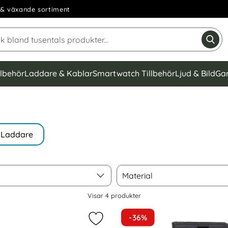
& växande sortiment
Sök på Narse Group AB
Gen
llbehör
Laddare & Kablar
Smartwatch Tillbehör
Ljud & Bild
Ga
Laddare
Material
Material
Visar
4
produkter
-36%
ng S8 Plus Fodral Läder Svart som favorit
Markera gEAR Samsung S8 Plus Fodr