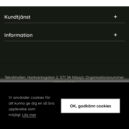
Sidfot Blandad info och länkar
Kundtjänst
Information
Teknikhallen, Hantverksgatan 2, 571 34 Nässjö. Organisationsnummer:
559165-6540
Copyright © teknikhallen.se
Vi använder cookies för
att kunna ge dig en så bra
OK, godkänn cookies
upplevelse som
möjligt.
Läs mer