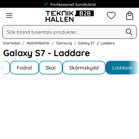
Professionell kundtjänst
Meny
Mina favorit
Sök
Ge
Sök på Narse Group AB
Startsidan
Mobiltillbehör
Samsung
Galaxy S7
Laddare
Galaxy S7 - Laddare
Underkategorier
Hoppa
la
till
Fodral
Skal
Skärmskydd
Laddare
y S7
produkter