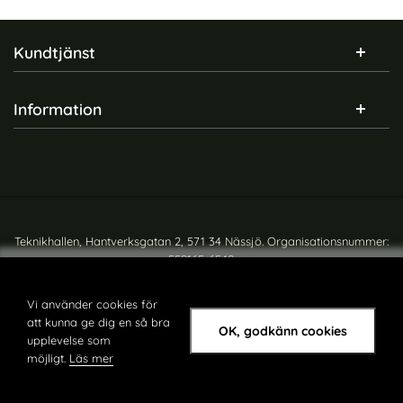
Sidfot Blandad info och länkar
Kundtjänst
Information
Teknikhallen, Hantverksgatan 2, 571 34 Nässjö. Organisationsnummer:
559165-6540
Copyright © teknikhallen.se
Vi använder cookies för
att kunna ge dig en så bra
OK, godkänn cookies
upplevelse som
möjligt.
Läs mer