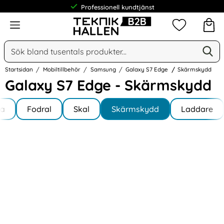
Professionell kundtjänst
Meny
Mina favorit
Sök
Ge
Sök på Narse Group AB
Startsidan
Mobiltillbehör
Samsung
Galaxy S7 Edge
Skärmskydd
Galaxy S7 Edge - Skärmskydd
Underkategorier
Hoppa
la
till
Fodral
Skal
Skärmskydd
Laddare
y S7 Edge
produkter