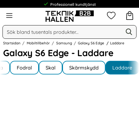
Professionell kundtjänst
Meny
Mina favorit
Sök
Ge
Sök på Narse Group AB
Startsidan
Mobiltillbehör
Samsung
Galaxy S6 Edge
Laddare
Galaxy S6 Edge - Laddare
Underkategorier
Hoppa
la
till
Fodral
Skal
Skärmskydd
Laddare
y S6 Edge
produkter