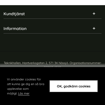
Sidfot Blandad info och länkar
Kundtjänst
Information
Teknikhallen, Hantverksgatan 2, 571 34 Nässjö. Organisationsnummer:
559165-6540
Copyright © teknikhallen.se
Vi använder cookies för
att kunna ge dig en så bra
OK, godkänn cookies
upplevelse som
möjligt.
Läs mer