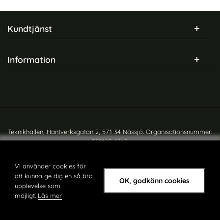
Sidfot Blandad info och länkar
Kundtjänst
Information
Teknikhallen, Hantverksgatan 2, 571 34 Nässjö. Organisationsnummer:
559165-6540
Copyright © teknikhallen.se
Vi använder cookies för
att kunna ge dig en så bra
OK, godkänn cookies
upplevelse som
möjligt.
Läs mer