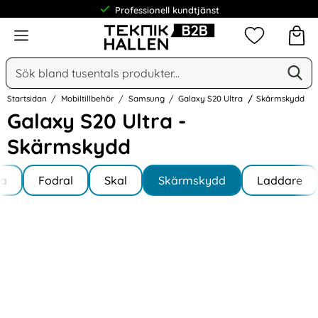
Professionell kundtjänst
Meny
Mina favorit
Sök
Ge
Sök på Narse Group AB
Startsidan
Mobiltillbehör
Samsung
Galaxy S20 Ultra
Skärmskydd
Galaxy S20 Ultra -
Skärmskydd
Underkategorier
Hoppa
la
till
Fodral
Skal
Skärmskydd
Laddare
y S20 Ultra
produkter