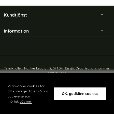
Sidfot Blandad info och länkar
Kundtjänst
Information
Teknikhallen, Hantverksgatan 2, 571 34 Nässjö. Organisationsnummer:
559165-6540
Copyright © teknikhallen.se
Vi använder cookies för
att kunna ge dig en så bra
OK, godkänn cookies
upplevelse som
möjligt.
Läs mer