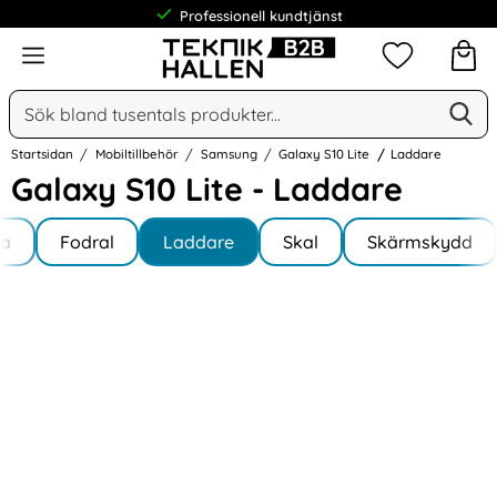
Professionell kundtjänst
Meny
Mina favorit
Sök
Ge
Sök på Narse Group AB
Startsidan
Mobiltillbehör
Samsung
Galaxy S10 Lite
Laddare
Galaxy S10 Lite - Laddare
Underkategorier
Hoppa
la
till
Fodral
Laddare
Skal
Skärmskydd
y S10 Lite
produkter