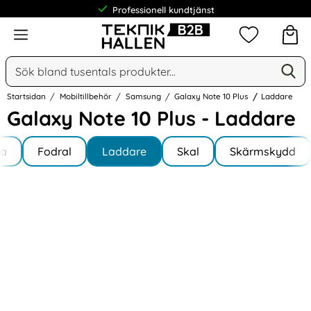
Professionell kundtjänst
Meny
Mina favorit
Sök
Ge
Sök på Narse Group AB
Startsidan
Mobiltillbehör
Samsung
Galaxy Note 10 Plus
Laddare
Galaxy Note 10 Plus - Laddare
Underkategorier
Hoppa
la
till
Fodral
Laddare
Skal
Skärmskydd
y Note 10 Plus
produkter