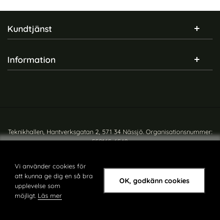
Sidfot Blandad info och länkar
Kundtjänst
Information
Teknikhallen, Hantverksgatan 2, 571 34 Nässjö. Organisationsnummer:
559165-6540
Copyright © teknikhallen.se
Vi använder cookies för
att kunna ge dig en så bra
OK, godkänn cookies
upplevelse som
möjligt.
Läs mer