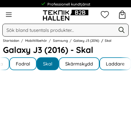
Professionell kundtjänst
Meny
Mina favorit
Sök
Ge
Sök på Narse Group AB
Startsidan
Mobiltillbehör
Samsung
Galaxy J3 (2016)
Skal
Galaxy J3 (2016) - Skal
Underkategorier
Hoppa
la
till
Fodral
Skal
Skärmskydd
Laddare
y J3 (2016)
produkter