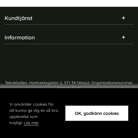
Sidfot Blandad info och länkar
Kundtjänst
Information
Teknikhallen, Hantverksgatan 2, 571 34 Nässjö. Organisationsnummer:
559165-6540
Copyright © teknikhallen.se
Vi använder cookies för
att kunna ge dig en så bra
OK, godkänn cookies
upplevelse som
möjligt.
Läs mer