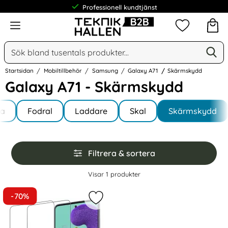
Professionell kundtjänst
Meny
Mina favorit
Sök
Ge
Sök på Narse Group AB
Startsidan
Mobiltillbehör
Samsung
Galaxy A71
Skärmskydd
Galaxy A71 - Skärmskydd
Underkategorier
Hoppa
la
till
Fodral
Laddare
Skal
Skärmskydd
y A71
produkter
Hoppa
Filtrera & sortera
över
filtersektionen
Filtrera & sortera
Visar
1
produkter
produktlista
-70%
Markera 2-Pack Samsung Galaxy A7