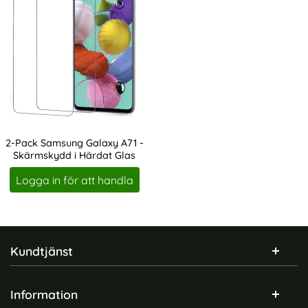
2-Pack Samsung Galaxy A71 -
Skärmskydd i Härdat Glas
Art. nr 12366
Logga in för att handla
Sidfot Blandad info och länkar
Kundtjänst
Information