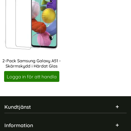
2-Pack Samsung Galaxy A51 -
Skärmskydd i Härdat Glas
Art. nr 8370
Logga in för att handla
Sidfot Blandad info och länkar
Kundtjänst
Information