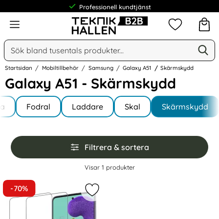
Professionell kundtjänst
Meny
Mina favorit
Sök
Ge
Sök på Narse Group AB
Startsidan
Mobiltillbehör
Samsung
Galaxy A51
Skärmskydd
Galaxy A51 - Skärmskydd
Underkategorier
Hoppa
la
till
Fodral
Laddare
Skal
Skärmskydd
y A51
produkter
Hoppa
Filtrera & sortera
över
filtersektionen
Filtrera & sortera
Visar
1
produkter
produktlista
-70%
Markera 2-Pack Samsung Galaxy A5