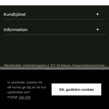
Sidfot Blandad info och länkar
Kundtjänst
Information
Teknikhallen, Hantverksgatan 2, 571 34 Nässjö. Organisationsnummer:
559165-6540
Copyright © teknikhallen.se
Vi använder cookies för
att kunna ge dig en så bra
OK, godkänn cookies
upplevelse som
möjligt.
Läs mer