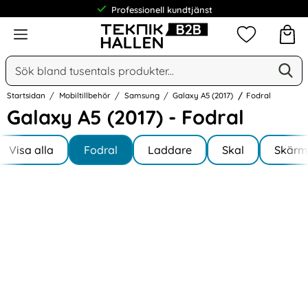
Professionell kundtjänst
Meny
Mina favorit
Sök
Ge
Sök på Narse Group AB
Startsidan
Mobiltillbehör
Samsung
Galaxy A5 (2017)
Fodral
Galaxy A5 (2017) - Fodral
Underkategorier
Hoppa
till
Visa alla
Fodral
Laddare
Skal
Skärm
I Galaxy A5 (2017)
produkter