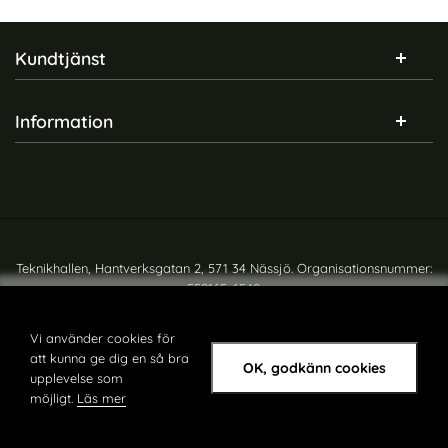
Sidfot Blandad info och länkar
Kundtjänst
Information
Teknikhallen, Hantverksgatan 2, 571 34 Nässjö. Organisationsnummer:
559165-6540
Copyright © teknikhallen.se
Vi använder cookies för
att kunna ge dig en så bra
OK, godkänn cookies
upplevelse som
möjligt.
Läs mer