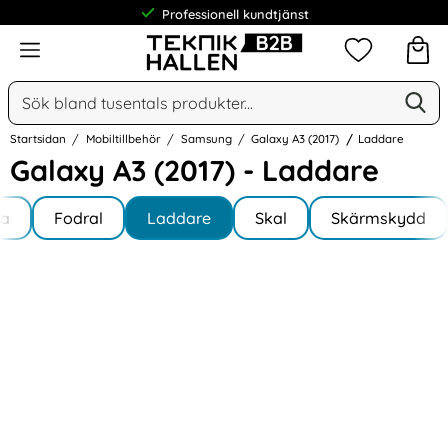
Professionell kundtjänst
Meny
Mina favorit
Sök
Ge
Sök på Narse Group AB
Startsidan
Mobiltillbehör
Samsung
Galaxy A3 (2017)
Laddare
Galaxy A3 (2017) - Laddare
Underkategorier
Hoppa
la
till
Fodral
Laddare
Skal
Skärmskydd
y A3 (2017)
produkter