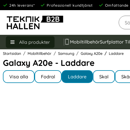
24h leverans*
Professionell kundtjänst
Omfattande 
Sök
Mobiltillbehör
Surfplattor Ti
Alla produkter
Startsidan
Mobiltillbehör
Samsung
Galaxy A20e
Laddare
Galaxy A20e - Laddare
Underkategorier
Hoppa
till
Visa alla
Fodral
Laddare
Skal
Skä
I Galaxy A20e
produkter