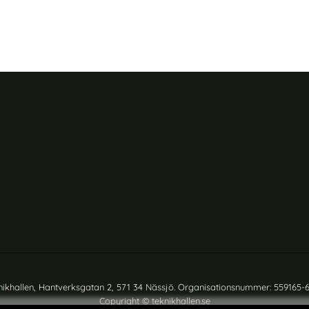
nikhallen, Hantverksgatan 2, 571 34 Nässjö. Organisationsnummer: 559165-
Copyright © teknikhallen.se