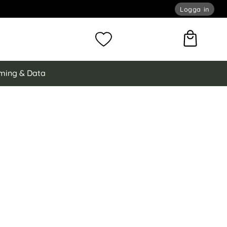
Logga in
omför sökning
Mina favoriter
ming & Data