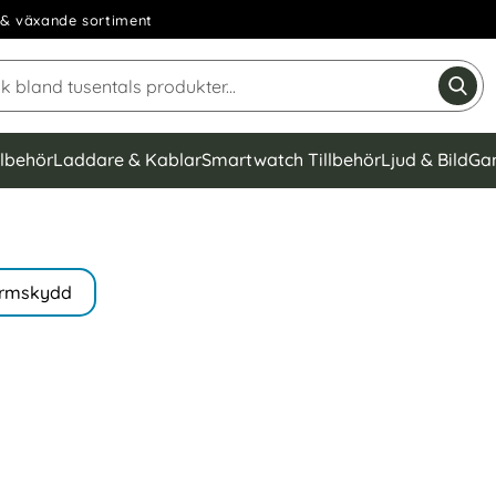
& växande sortiment
Sök på Narse Group AB
Gen
llbehör
Laddare & Kablar
Smartwatch Tillbehör
Ljud & Bild
Ga
rmskydd