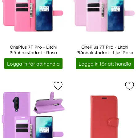
OnePlus 7T Pro - Litchi
OnePlus 7T Pro - Litchi
Plånboksfodral - Rosa
Plånboksfodral - Ljus Rosa
Art. nr 1413
Art. nr 1414
Logga in för att handla
Logga in för att handla
Markera onePlus 7T Pro - Litchi Plå
Mar