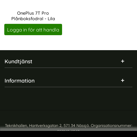
OnePlus 7T Pro
Plånboksfodral - Lila
Art. nr 224787
Logga in för att handla
Sidfot Blandad info och länkar
Kundtjänst
Information
Teknikhallen, Hantverksgatan 2, 571 34 Nässjö. Organisationsnummer:
559165-6540