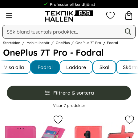
Professionell kundtjänst
Meny
Mina favorit
Sök
Ge
Sök på Narse Group AB
Startsidan
Mobiltillbehör
OnePlus
OnePlus 7T Pro
Fodral
OnePlus 7T Pro - Fodral
Underkategorier
Hoppa
till
Visa alla
Fodral
Laddare
Skal
Skärm
I OnePlus 7T Pro
produkter
Hoppa
Filtrera & sortera
över
filtersektionen
Filtrera & sortera
Visar
7
produkter
produktlista
Markera onePlus 7T Pro - Litchi Pl
Mar