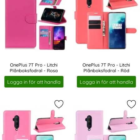
OnePlus 7T Pro - Litchi
OnePlus 7T Pro - Litchi
Plånboksfodral - Rosa
Plånboksfodral - Röd
Art. nr 1406
Art. nr 1412
Logga in för att handla
Logga in för att handla
Markera onePlus 7T Pro - Litchi Pl
Mar