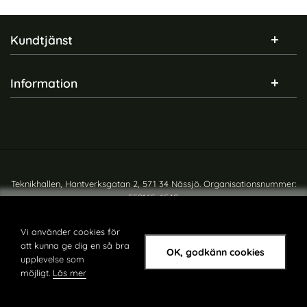
Sidfot Blandad info och länkar
Kundtjänst
Information
Teknikhallen, Hantverksgatan 2, 571 34 Nässjö. Organisationsnummer:
559165-6540
Copyright © teknikhallen.se
Vi använder cookies för
att kunna ge dig en så bra
OK, godkänn cookies
upplevelse som
möjligt.
Läs mer