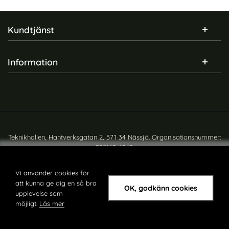
Sidfot Blandad info och länkar
Kundtjänst
Information
Teknikhallen, Hantverksgatan 2, 571 34 Nässjö. Organisationsnummer:
559165-6540
Copyright © teknikhallen.se
Vi använder cookies för
att kunna ge dig en så bra
OK, godkänn cookies
upplevelse som
möjligt.
Läs mer