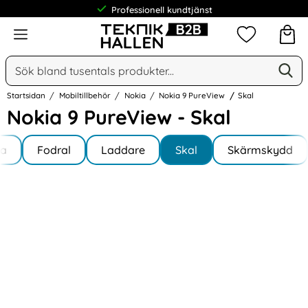
Professionell kundtjänst
Meny
Mina favorit
Sök
Ge
Sök på Narse Group AB
Startsidan
Mobiltillbehör
Nokia
Nokia 9 PureView
Skal
Nokia 9 PureView - Skal
Underkategorier
Hoppa
la
till
Fodral
Laddare
Skal
Skärmskydd
 9 PureView
produkter