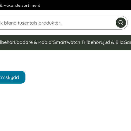
& växande sortiment
Sök på Narse Group AB
Gen
llbehör
Laddare & Kablar
Smartwatch Tillbehör
Ljud & Bild
Ga
rmskydd