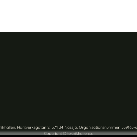
nikhallen, Hantverksgatan 2, 571 34 Nässjö. Organisationsnummer: 559165-
Copyright © teknikhallen.se