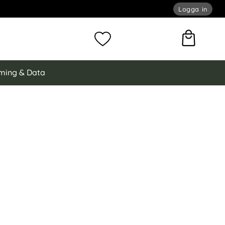
Logga in
omför sökning
Mina favoriter
ming & Data