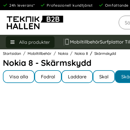
24h leverans*
Professionell kundtjänst
Omfattande 
Sök
Mobiltillbehör
Surfplattor Ti
Alla produkter
Startsidan
Mobiltillbehör
Nokia
Nokia 8
Skärmskydd
Nokia 8 - Skärmskydd
Underkategorier
Hoppa
till
Visa alla
Fodral
Laddare
Skal
Skä
I Nokia 8
produkter