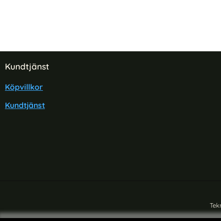
Sidfot Blandad info och länkar
Kundtjänst
Köpvillkor
Kundtjänst
Tek