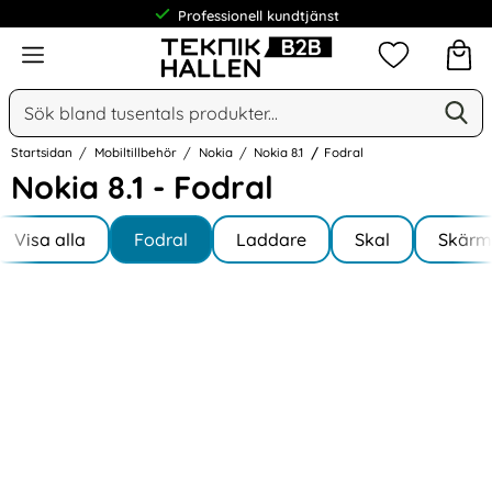
Professionell kundtjänst
Meny
Mina favorit
Sök
Ge
Sök på Narse Group AB
Startsidan
Mobiltillbehör
Nokia
Nokia 8.1
Fodral
Nokia 8.1 - Fodral
Underkategorier
Hoppa
till
Visa alla
Fodral
Laddare
Skal
Skärm
I Nokia 8.1
produkter