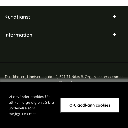
Sidfot Blandad info och länkar
Kundtjänst
Information
Teknikhallen, Hantverksgatan 2, 571 34 Nässjö. Organisationsnummer:
559165-6540
Copyright © teknikhallen.se
Vi använder cookies för
att kunna ge dig en så bra
OK, godkänn cookies
upplevelse som
möjligt.
Läs mer