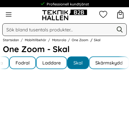
Professionell kundtjänst
Meny
Mina favorit
Sök
Ge
Sök på Narse Group AB
Startsidan
Mobiltillbehör
Motorola
One Zoom
Skal
One Zoom - Skal
Underkategorier
Hoppa
la
till
Fodral
Laddare
Skal
Skärmskydd
Zoom
produkter