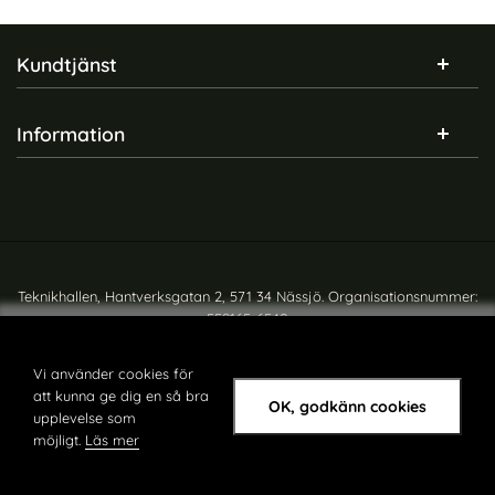
Sidfot Blandad info och länkar
Kundtjänst
Information
Teknikhallen, Hantverksgatan 2, 571 34 Nässjö. Organisationsnummer:
559165-6540
Copyright © teknikhallen.se
Vi använder cookies för
att kunna ge dig en så bra
OK, godkänn cookies
upplevelse som
möjligt.
Läs mer