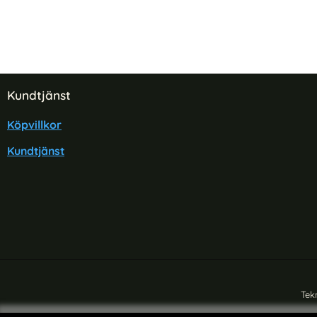
Sidfot Blandad info och länkar
Kundtjänst
Köpvillkor
Kundtjänst
Tek