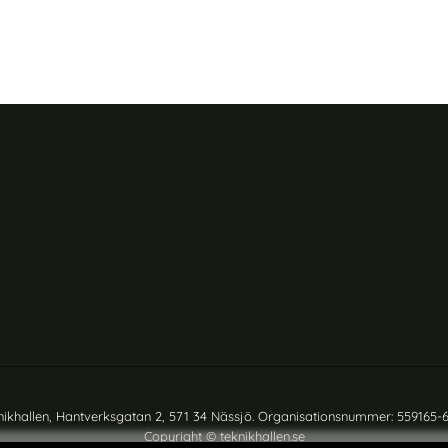
nikhallen, Hantverksgatan 2, 571 34 Nässjö. Organisationsnummer: 559165-
Copyright © teknikhallen.se