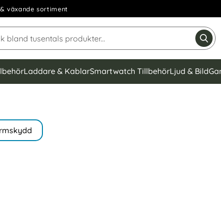
& växande sortiment
Sök på Narse Group AB
Gen
llbehör
Laddare & Kablar
Smartwatch Tillbehör
Ljud & Bild
Ga
rmskydd