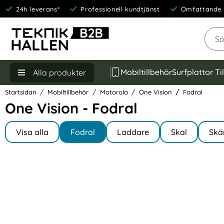
24h leverans*
Professionell kundtjänst
Omfattande 
Sök
Mobiltillbehör
Surfplattor Ti
Alla produkter
Startsidan
Mobiltillbehör
Motorola
One Vision
Fodral
One Vision - Fodral
Underkategorier
Hoppa
till
Visa alla
Fodral
Laddare
Skal
Skä
I One Vision
produkter