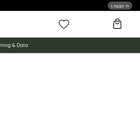
Logga in
omför sökning
Mina favoriter
ming & Data