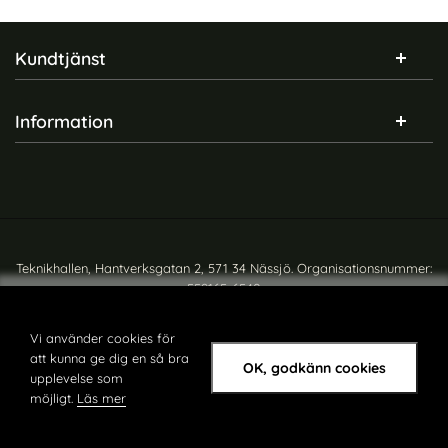
Sidfot Blandad info och länkar
Kundtjänst
Information
Teknikhallen, Hantverksgatan 2, 571 34 Nässjö. Organisationsnummer:
559165-6540
Copyright © teknikhallen.se
Vi använder cookies för
att kunna ge dig en så bra
OK, godkänn cookies
upplevelse som
möjligt.
Läs mer