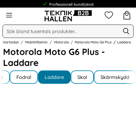
Professionell kundtjänst
Meny
Mina favorit
Sök
Ge
Sök på Narse Group AB
Startsidan
Mobiltillbehör
Motorola
Motorola Moto G6 Plus
Laddare
Motorola Moto G6 Plus -
Laddare
Underkategorier
Hoppa
la
till
Fodral
Laddare
Skal
Skärmskydd
ola Moto G6 Plus
produkter