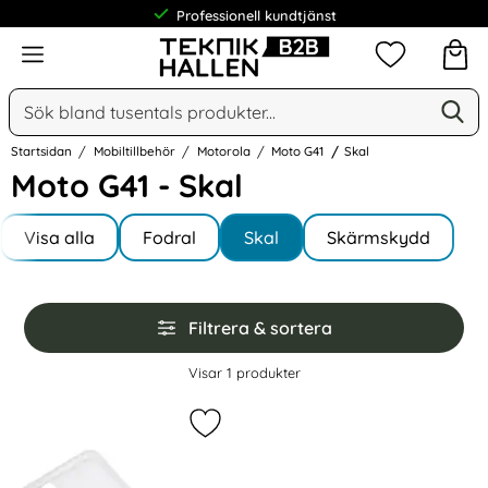
Professionell kundtjänst
Meny
Mina favorit
Sök
Ge
Sök på Narse Group AB
Startsidan
Mobiltillbehör
Motorola
Moto G41
Skal
Moto G41 - Skal
Underkategorier
Hoppa
till
Visa alla
Fodral
Skal
Skärmskydd
I Moto G41
produkter
Hoppa
Filtrera & sortera
över
filtersektionen
Filtrera & sortera
Visar
1
produkter
produktlista
Markera gEAR Motorola Moto G41 S