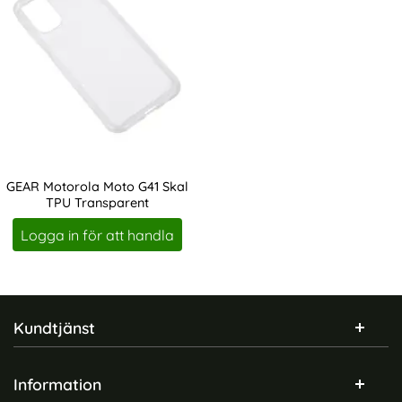
GEAR Motorola Moto G41 Skal
TPU Transparent
Art. nr 207761
Logga in för att handla
Sidfot Blandad info och länkar
Kundtjänst
Information