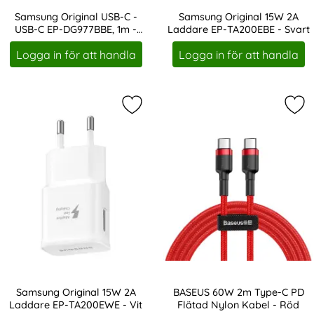
Samsung Original USB-C -
Samsung Original 15W 2A
USB-C EP-DG977BBE, 1m -
Laddare EP-TA200EBE - Svart
Art. nr 13857
Art. nr 13861
Svart
Logga in för att handla
Logga in för att handla
Markera samsung Original 15W 2A 
Mar
Samsung Original 15W 2A
BASEUS 60W 2m Type-C PD
Laddare EP-TA200EWE - Vit
Flätad Nylon Kabel - Röd