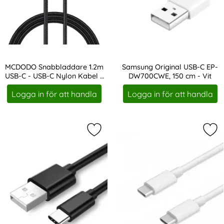
MCDODO Snabbladdare 1.2m
Samsung Original USB-C EP-
USB-C - USB-C Nylon Kabel -
DW700CWE, 150 cm - Vit
Art. nr 10024
Art. nr 13852
Svart
Logga in för att handla
Logga in för att handla
Markera samsung Original USB-C E
Mar