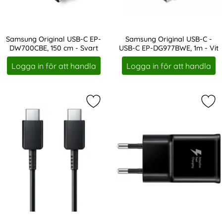
Samsung Original USB-C EP-
Samsung Original USB-C -
DW700CBE, 150 cm - Svart
USB-C EP-DG977BWE, 1m - Vit
Art. nr 13853
Art. nr 13856
Logga in för att handla
Logga in för att handla
Markera samsung Original USB-C - 
Mar