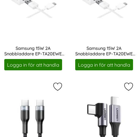
Samsung 15W 2A
Samsung 15W 2A
Snabbladdare EP-TA20EWE
Snabbladdare EP-TA20EWE
Art. nr 13868
Art. nr 13869
inkl. 150 cm USB-C Kabel - Vit
inkl. 1m USB-C Kabel - Vit
Logga in för att handla
Logga in för att handla
Markera remax Sury 1m 3A PD USB-C
Mar