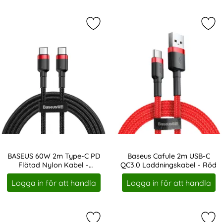
Markera bASEUS 60W 2m Type-C PD 
Mar
BASEUS 60W 2m Type-C PD
Baseus Cafule 2m USB-C
Flätad Nylon Kabel -
QC3.0 Laddningskabel - Röd
Art. nr 10032
Art. nr 11589
Svart/Röd
Logga in för att handla
Logga in för att handla