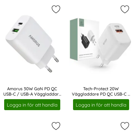
produktlista
Markera amorus 30W GaN PD QC US
Mar
Amorus 30W GaN PD QC
Tech-Protect 20W
USB-C / USB-A Väggladdare
Väggladdare PD QC USB-C /
Art. nr 243638
Art. nr 208135
Vit
USB-A Vit
Logga in för att handla
Logga in för att handla
Markera tech-Protect 30W PD QC U
Mar