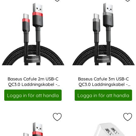
Markera baseus Cafule 2m USB-C Q
Mar
Baseus Cafule 2m USB-C
Baseus Cafule 3m USB-C
QC3.0 Laddningskabel -
QC3.0 Laddningskabel -
Art. nr 11590
Art. nr 11595
Svart/Röd
Svart/Grå
Logga in för att handla
Logga in för att handla
Markera baseus Cafule 3m USB-C Q
Mar