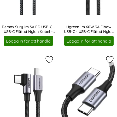
Remax Sury 1m 3A PD USB-C -
Ugreen 1m 60W 3A Elbow
USB-C Flätad Nylon Kabel -
USB-C - USB-C Flätad Nylon
Art. nr 14629
Art. nr 14630
Svart
Kabel - Svart/Grå
Logga in för att handla
Logga in för att handla
Markera ugreen 2m 60W 3A Elbow U
Mar