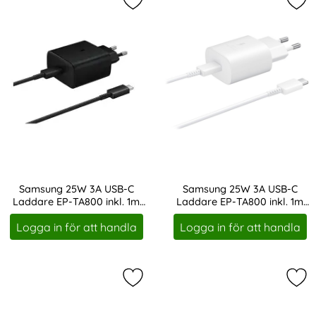
Markera samsung 25W 3A USB-C Lad
Mar
Samsung 25W 3A USB-C
Samsung 25W 3A USB-C
Laddare EP-TA800 inkl. 1m
Laddare EP-TA800 inkl. 1m
Art. nr 13864
Art. nr 13865
USB-C Kabel - Svart
USB-C Kabel - Vit
Logga in för att handla
Logga in för att handla
Markera samsung 15W 2A Snabbladd
Mar