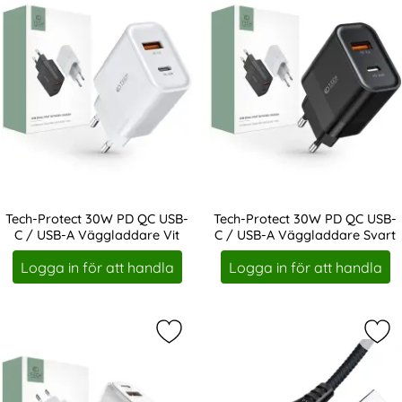
Tech-Protect 30W PD QC USB-
Tech-Protect 30W PD QC USB-
C / USB-A Väggladdare Vit
C / USB-A Väggladdare Svart
Art. nr 208346
Art. nr 208347
Logga in för att handla
Logga in för att handla
Markera tech-Protect 20W Väggladd
Mar