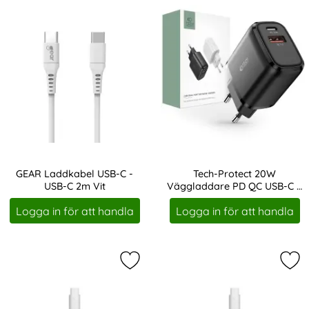
GEAR Laddkabel USB-C -
Tech-Protect 20W
USB-C 2m Vit
Väggladdare PD QC USB-C /
Art. nr 207963
Art. nr 208341
USB-A Svart
Logga in för att handla
Logga in för att handla
Markera gEAR Laddkabel 2m USB-C t
Mar