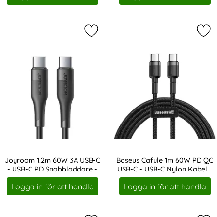
Markera joyroom 1.2m 60W 3A USB-
Mar
Joyroom 1.2m 60W 3A USB-C
Baseus Cafule 1m 60W PD QC
- USB-C PD Snabbladdare -
USB-C - USB-C Nylon Kabel -
Art. nr 19313
Art. nr 19377
Svart
Svart/Grå
Logga in för att handla
Logga in för att handla