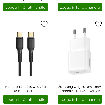
Art. nr 217106
Art. nr 217153
Svart
Snabbladdningskabel Svart
Logga in för att handla
Logga in för att handla
Markera mcdodo 1.2m 240W 5A PD U
Mar
Mcdodo 1.2m 240W 5A PD
Samsung Original 8W 1.55A
USB-C - USB-C
Laddare EP-TA50EWE Vit
Art. nr 217154
Art. nr 246554
Snabbladdningskabel Svart
Logga in för att handla
Logga in för att handla