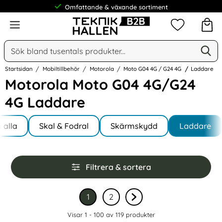
Omfattande & växande sortiment
Meny
Mina favorit
Sök
Ge
Sök på Narse Group AB
Startsidan
Mobiltillbehör
Motorola
Moto G04 4G / G24 4G
Laddare
Motorola Moto G04 4G/G24
4G Laddare
Underkategorier
Hoppa
 alla
till
Skal & Fodral
Skärmskydd
Laddare
oto G04 4G / G24 4G
produkter
Hoppa
Filtrera & sortera
över
filtersektionen
Filtrera & sortera
1
2
Nuvarande sida, sidan
av 2
Gå till sidan
av 2
Gå till nästa sida sidan 
Visar 1 - 100 av
119
produkter