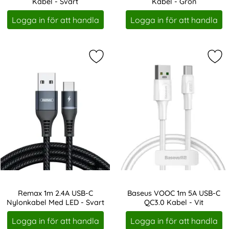
Kabel - Svart
Kabel - Grön
Art. nr 11648
Art. nr 11652
Logga in för att handla
Logga in för att handla
Markera remax 1m 2.4A USB-C Nylo
Mar
Remax 1m 2.4A USB-C
Baseus VOOC 1m 5A USB-C
Nylonkabel Med LED - Svart
QC3.0 Kabel - Vit
Art. nr 11657
Art. nr 11664
Logga in för att handla
Logga in för att handla