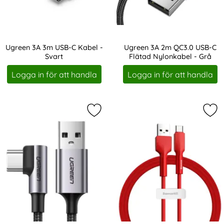
Ugreen 3A 3m USB-C Kabel -
Ugreen 3A 2m QC3.0 USB-C
Svart
Flätad Nylonkabel - Grå
Art. nr 11637
Art. nr 11638
Logga in för att handla
Logga in för att handla
Markera ugreen 2m 3A Elbow USB-C
Mar