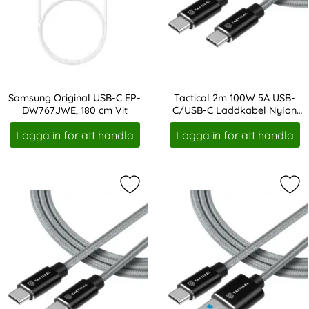
Samsung Original USB-C EP-
Tactical 2m 100W 5A USB-
DW767JWE, 180 cm Vit
C/USB-C Laddkabel Nylon
Art. nr 210764
Art. nr 216915
Grå
Logga in för att handla
Logga in för att handla
Markera tactical 30cm 100W 5A US
Mar