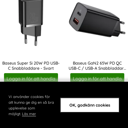
Baseus Super Si 20W PD USB-
Baseus GaN2 65W PD QC
C Snabbladdare - Svart
USB-C / USB-A Snabbladdare
Art. nr 19391
Art. nr 19392
- Svart
Logga in för att handla
Logga in för att handla
Vi använder cookies för
Markera choetech 40W 3A 2x USB-C 
Mar
att kunna ge dig en så bra
OK, godkänn cookies
upplevelse som
möjligt.
Läs mer