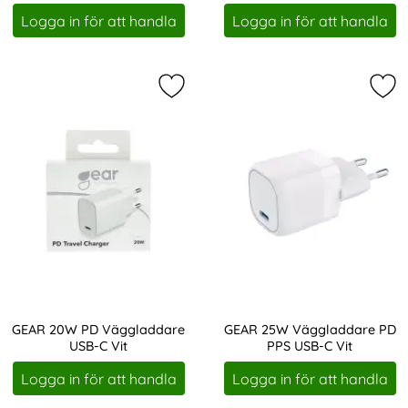
Art. nr 13863
Art. nr 17248
Logga in för att handla
Logga in för att handla
Markera gEAR 20W PD Väggladdare
Mar
GEAR 20W PD Väggladdare
GEAR 25W Väggladdare PD
USB-C Vit
PPS USB-C Vit
Art. nr 207757
Art. nr 207760
Logga in för att handla
Logga in för att handla