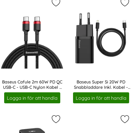
Markera baseus Cafule 2m 60W PD 
Mar
Baseus Cafule 2m 60W PD QC
Baseus Super Si 20W PD
USB-C - USB-C Nylon Kabel -
Snabbladdare Inkl. Kabel -
Art. nr 19378
Art. nr 19389
Svart/Röd
Svart
Logga in för att handla
Logga in för att handla
Markera baseus Super Si 20W PD U
Mar