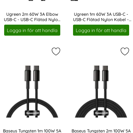
Ugreen 2m 60W 3A Elbow
Ugreen 1m 60W 3A USB-C -
USB-C - USB-C Flätad Nylon
USB-C Flätad Nylon Kabel -
Art. nr 14631
Art. nr 14634
Kabel - Svart/Grå
Svart/Grå
Logga in för att handla
Logga in för att handla
Markera baseus Tungsten 1m 100W 5
Mar
Baseus Tungsten 1m 100W 5A
Baseus Tungsten 2m 100W 5A