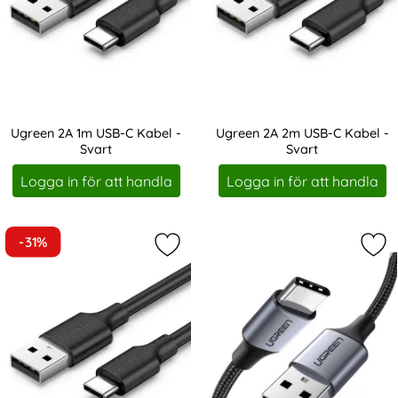
Ugreen 2A 1m USB-C Kabel -
Ugreen 2A 2m USB-C Kabel -
Svart
Svart
Art. nr 11635
Art. nr 11636
Logga in för att handla
Logga in för att handla
-31%
Markera ugreen 3A 3m USB-C Kabel 
Mar