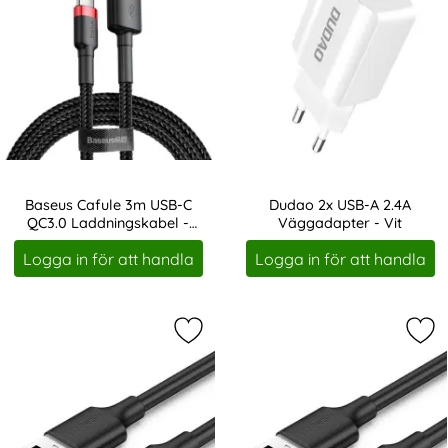
Baseus Cafule 3m USB-C
Dudao 2x USB-A 2.4A
QC3.0 Laddningskabel -
Väggadapter - Vit
Art. nr 11596
Art. nr 11614
Svart/Röd
Logga in för att handla
Logga in för att handla
Markera ugreen 2A 1m USB-C Kabel 
Mar