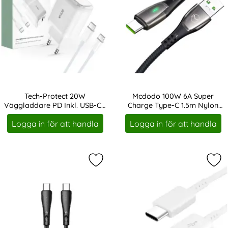
Tech-Protect 20W
Mcdodo 100W 6A Super
Väggladdare PD Inkl. USB-C -
Charge Type-C 1.5m Nylon
Art. nr 213993
Art. nr 10023
USB-C Kabel Vit
Kabel Svart
Logga in för att handla
Logga in för att handla
Markera mCDODO Snabbladdare 1.2m
Mar