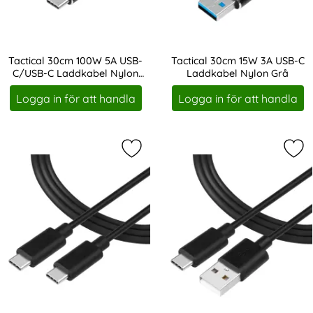
Tactical 30cm 100W 5A USB-
Tactical 30cm 15W 3A USB-C
C/USB-C Laddkabel Nylon
Laddkabel Nylon Grå
Art. nr 216917
Art. nr 216920
Grå
Logga in för att handla
Logga in för att handla
Markera tactical 1m 15W 3A USB-C
Mar