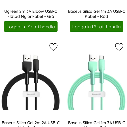
Ugreen 2m 3A Elbow USB-C
Baseus Silica Gel 1m 3A USB-C
Flätad Nylonkabel - Grå
Kabel - Röd
Art. nr 11639
Art. nr 11647
Logga in för att handla
Logga in för att handla
Markera baseus Silica Gel 2m 2A US
Mar
Baseus Silica Gel 2m 2A USB-C
Baseus Silica Gel 1m 3A USB-C