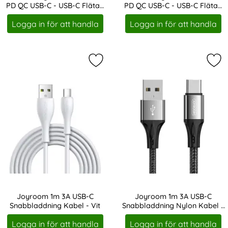
PD QC USB-C - USB-C Flätad
PD QC USB-C - USB-C Flätad
Art. nr 14638
Art. nr 14639
Nylon Kabel - Svart
Nylon Kabel - Svart
Logga in för att handla
Logga in för att handla
Markera joyroom 1m 3A USB-C Snabb
Mar
Joyroom 1m 3A USB-C
Joyroom 1m 3A USB-C
Snabbladdning Kabel - Vit
Snabbladdning Nylon Kabel -
Art. nr 19304
Art. nr 19309
Svart
Logga in för att handla
Logga in för att handla