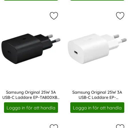
Markera samsung Original 25W 3A 
Mar
Samsung Original 25W 3A
Samsung Original 25W 3A
USB-C Laddare EP-TA800XBE
USB-C Laddare EP-
Art. nr 13859
Art. nr 13860
- Svart
TA800XWE - Vit
Logga in för att handla
Logga in för att handla