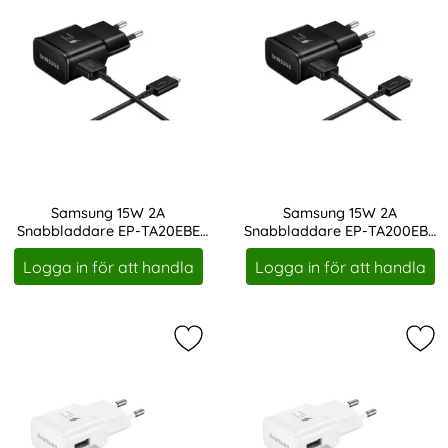
Samsung 15W 2A
Samsung 15W 2A
Snabbladdare EP-TA20EBE
Snabbladdare EP-TA200EBE
Art. nr 13866
Art. nr 13867
inkl. 1m USB-C Kabel - Svart
inkl. 150 cm USB-C Kabel -
Logga in för att handla
Logga in för att handla
Svart
Markera samsung 15W 2A Snabbladd
Mar