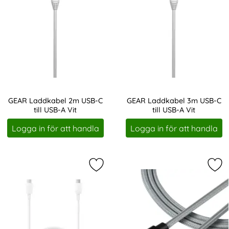
GEAR Laddkabel 2m USB-C
GEAR Laddkabel 3m USB-C
till USB-A Vit
till USB-A Vit
Art. nr 208399
Art. nr 208400
Logga in för att handla
Logga in för att handla
Markera samsung Original USB-C E
Mar