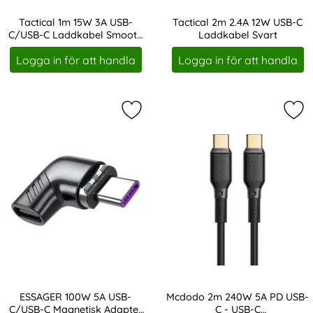
Tactical 1m 15W 3A USB-
Tactical 2m 2.4A 12W USB-C
C/USB-C Laddkabel Smooth
Laddkabel Svart
Art. nr 216928
Art. nr 216931
Svart
Logga in för att handla
Logga in för att handla
Markera eSSAGER 100W 5A USB-C/U
Mar
ESSAGER 100W 5A USB-
Mcdodo 2m 240W 5A PD USB-
C/USB-C Magnetisk Adapter
C - USB-C