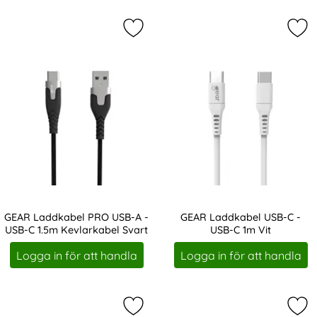
Markera gEAR Laddkabel PRO USB-A
Mar
GEAR Laddkabel PRO USB-A -
GEAR Laddkabel USB-C -
USB-C 1.5m Kevlarkabel Svart
USB-C 1m Vit
Art. nr 207957
Art. nr 207962
Logga in för att handla
Logga in för att handla
Markera gEAR Laddkabel USB-C - U
Mar