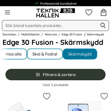
Professionell kundtjänst
Meny
Mina favorit
Sök
Ge
Sök på Narse Group AB
Startsidan
Mobiltillbehör
Motorola
Edge 30 Fusion
Skärmskydd
Edge 30 Fusion - Skärmskydd
Underkategorier
Hoppa
till
Visa alla
Skal & Fodral
Skärmskydd
I Edge 30 Fusion
produkter
Hoppa
Filtrera & sortera
över
filtersektionen
Filtrera & sortera
Visar
2
produkter
produktlista
Markera iMAK Motorola Edge 30 Fus
Mar