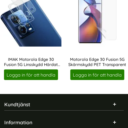
IMAK Motorola Edge 30
Motorola Edge 30 Fusion 5G
Fusion 5G Linsskydd Härdat
Skärmskydd PET Transparent
Art. nr 213799
Art. nr 213804
Glas
Logga in för att handla
Logga in för att handla
Sidfot Blandad info och länkar
Kundtjänst
Information