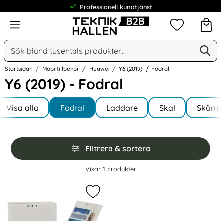
Professionell kundtjänst
Meny
Mina favorit
Sök
Ge
Sök på Narse Group AB
Startsidan
Mobiltillbehör
Huawei
Y6 (2019)
Fodral
Y6 (2019) - Fodral
Underkategorier
Hoppa
till
Visa alla
Fodral
Laddare
Skal
Skärm
I Y6 (2019)
produkter
Hoppa
Filtrera & sortera
över
filtersektionen
Filtrera & sortera
Visar
1
produkter
produktlista
Markera huawei Y6 (2019) - Litchi P