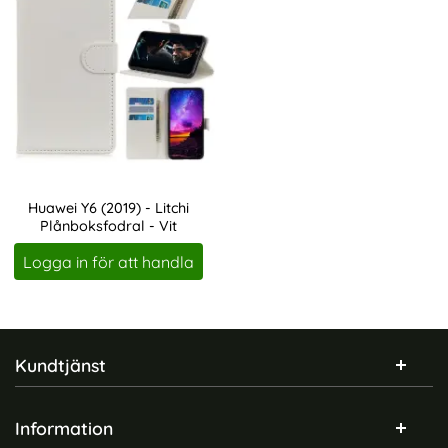
Huawei Y6 (2019) - Litchi
Plånboksfodral - Vit
Art. nr 1276
Logga in för att handla
Sidfot Blandad info och länkar
Kundtjänst
Information