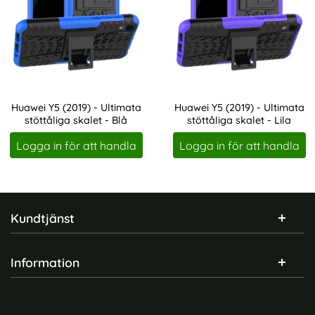
Huawei Y5 (2019) - Ultimata
Huawei Y5 (2019) - Ultimata
stöttåliga skalet - Blå
stöttåliga skalet - Lila
Art. nr 1288
Art. nr 1289
Logga in för att handla
Logga in för att handla
Sidfot Blandad info och länkar
Kundtjänst
Information