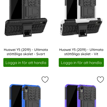
Huawei Y5 (2019) - Ultimata
Huawei Y5 (2019) - Ultimata
stöttåliga skalet - Svart
stöttåliga skalet - Vit
Art. nr 1286
Art. nr 1287
Logga in för att handla
Logga in för att handla
Markera huawei Y5 (2019) - Ultimata
Mark