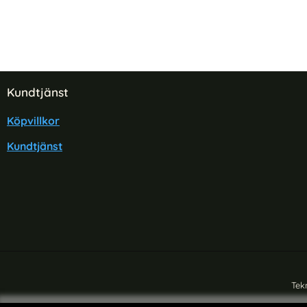
Sidfot Blandad info och länkar
Kundtjänst
Köpvillkor
Kundtjänst
Tek