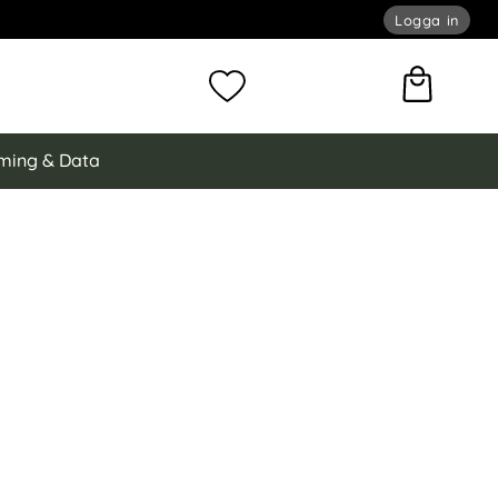
Logga in
omför sökning
Mina favoriter
ming & Data