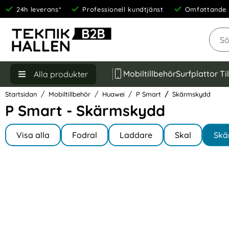
24h leverans*
Professionell kundtjänst
Omfattande 
Sök
Mobiltillbehör
Surfplattor Ti
Alla produkter
Startsidan
Mobiltillbehör
Huawei
P Smart
Skärmskydd
P Smart - Skärmskydd
Underkategorier
Hoppa
till
Visa alla
Fodral
Laddare
Skal
Skä
I P Smart
produkter