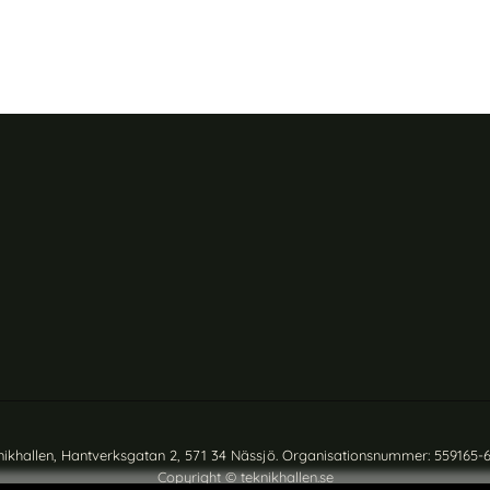
nikhallen, Hantverksgatan 2, 571 34 Nässjö. Organisationsnummer: 559165-
Copyright © teknikhallen.se