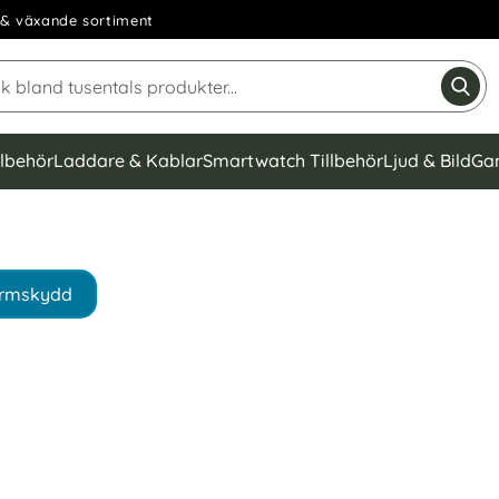
& växande sortiment
Sök på Narse Group AB
Gen
llbehör
Laddare & Kablar
Smartwatch Tillbehör
Ljud & Bild
Ga
rmskydd