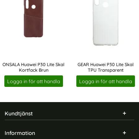
ONSALA Huawei P30 Lite Skal
GEAR Huawei P30 Lite Skal
Kortfack Brun
TPU Transparent
Art. nr 207391
Art. nr 208282
Logga in för att handla
Logga in för att handla
Sidfot Blandad info och länkar
Kundtjänst
Information