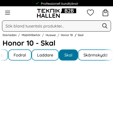
Professionell kundtjänst
Meny
Mina favorit
Sök
Ge
Sök på Narse Group AB
Startsidan
Mobiltillbehör
Huawei
Honor 10
Skal
Honor 10 - Skal
Underkategorier
Hoppa
la
till
Fodral
Laddare
Skal
Skärmskydd
 10
produkter