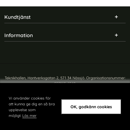
Sidfot Blandad info och länkar
Kundtjänst
Information
Teknikhallen, Hantverksgatan 2, 571 34 Nässjö. Organisationsnummer:
559165-6540
Copyright © teknikhallen.se
Vi använder cookies för
att kunna ge dig en så bra
OK, godkänn cookies
upplevelse som
möjligt.
Läs mer