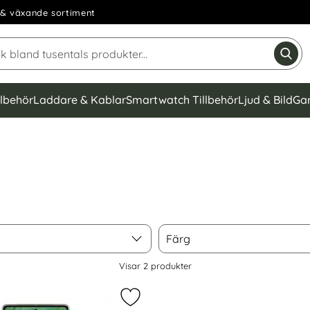
& växande sortiment
Sök på Narse Group AB
Gen
llbehör
Laddare & Kablar
Smartwatch Tillbehör
Ljud & Bild
Ga
Färg
Färg
Visar
2
produkter
 Pixel 7 Linsskydd Härdat Glas Svart som favorit
Markera google Pixel 7 Skärmskyd