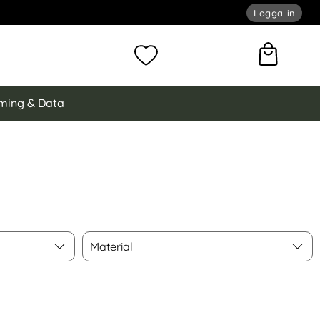
Logga in
omför sökning
Mina favoriter
ming & Data
Material
Material
d Härdat Glas Transparent som favorit