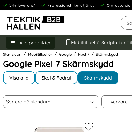
24h leverans*
Professionell kundtjänst
Omfattande 
Sök
Mobiltillbehör
Surfplattor Ti
Alla produkter
Startsidan
Mobiltillbehör
Google
Pixel 7
Skärmskydd
Google Pixel 7 Skärmskydd
Underkategorier
Hoppa
till
Visa alla
Skal & Fodral
Skärmskydd
I Pixel 7
produkter
Filtrera & sortera
Sortera
Tillverkare
Hoppa
Sortera på standard
Tillverkare
över
filtersektionen
produktlista
Markera iMAK Google