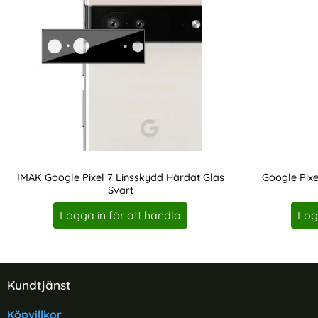
IMAK Google Pixel 7 Linsskydd Härdat Glas
Google Pix
Svart
Art. nr 213790
Art. nr 213810
Logga in för att handla
Log
Sidfot Blandad info och länkar
Kundtjänst
Köpvillkor