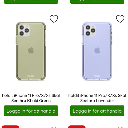
Markera holdit iPhone 11 Pro/X/Xs 
Mar
holdit iPhone 11 Pro/X/Xs Skal
holdit iPhone 11 Pro/X/Xs Skal
Seethru Khaki Green
Seethru Lavender
Art. nr 203772
Art. nr 203793
Logga in för att handla
Logga in för att handla