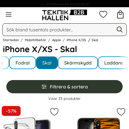
Meny
Mina favorit
Sök
Ge
Sök på Narse Group AB
Startsidan
Mobiltillbehör
Apple
iPhone X/XS
Skal
iPhone X/XS - Skal
Underkategorier
Hoppa
la
till
Fodral
Skal
Skärmskydd
Laddare
e X/XS
produkter
Hoppa
Filtrera & sortera
över
filtersektionen
Filtrera & sortera
Visar
33
produkter
produktlista
-57%
Markera iPhone X/Xs - Transparent
Mar