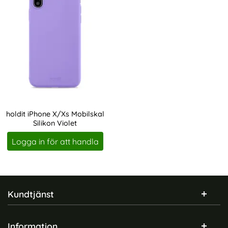
holdit iPhone X/Xs Mobilskal
Silikon Violet
Art. nr 212548
Logga in för att handla
Sidfot Blandad info och länkar
Kundtjänst
Information