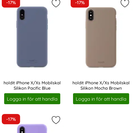
-17%
-17%
Markera holdit iPhone X/Xs Mobilska
Mar
holdit iPhone X/Xs Mobilskal
holdit iPhone X/Xs Mobilskal
Silikon Pacific Blue
Silikon Mocha Brown
Art. nr 203836
Art. nr 212536
Logga in för att handla
Logga in för att handla
-17%
Markera holdit iPhone X/Xs Mobilska