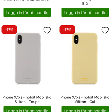
Blå
Art. nr 228557
Art. nr 228558
Logga in för att handla
Logga in för att handla
-17%
-17%
Markera iPhone X/Xs - holdit Mobils
Mark
iPhone X/Xs - holdit Mobilskal
iPhone X/Xs - holdit Mobilskal
Silikon - Taupe
Silikon - Gul
Art. nr 19147
Art. nr 19148
Logga in för att handla
Logga in för att handla