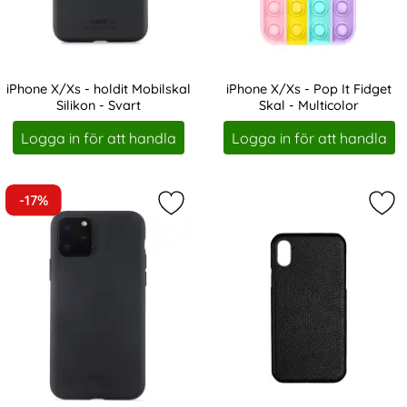
iPhone X/Xs - holdit Mobilskal
iPhone X/Xs - Pop It Fidget
Silikon - Svart
Skal - Multicolor
Art. nr 19146
Art. nr 19353
Logga in för att handla
Logga in för att handla
-17%
Markera holdit iPhone 11 Pro/X/Xs - 
Mar