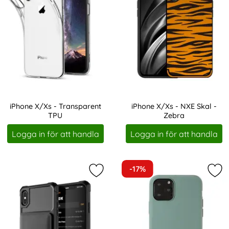
iPhone X/Xs - Transparent
iPhone X/Xs - NXE Skal -
TPU
Zebra
Art. nr 1445
Art. nr 3896
Logga in för att handla
Logga in för att handla
-17%
Markera iPhone X/Xs - Skal Med Ma
Mar