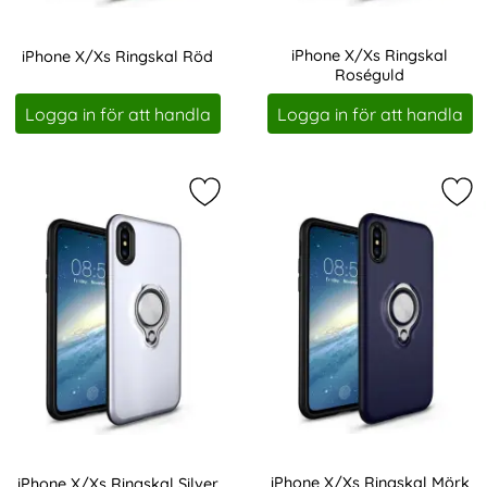
iPhone X/Xs Ringskal
iPhone X/Xs Ringskal Röd
Roséguld
Art. nr 228554
Art. nr 228556
Logga in för att handla
Logga in för att handla
Markera iPhone X/Xs Ringskal Silve
Mar
iPhone X/Xs Ringskal Mörk
iPhone X/Xs Ringskal Silver