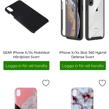
GEAR iPhone X/Xs Mobilskal
iPhone X/Xs Skal 360 Hybrid
Hårdplast Svart
Defense Svart
Art. nr 208441
Art. nr 220032
Logga in för att handla
Logga in för att handla
Markera iPhone X/Xs Marmor TPU S
Mar