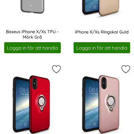
Baseus iPhone X/Xs TPU -
iPhone X/Xs Ringskal Guld
Mörk Grå
Art. nr 228052
Art. nr 228553
Logga in för att handla
Logga in för att handla
Markera iPhone X/Xs Ringskal Röd
Mar