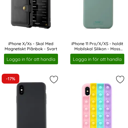
iPhone X/Xs - Skal Med
iPhone 11 Pro/X/XS - holdit
Magnetiskt Plånbok - Svart
Mobilskal Silikon - Moss
Art. nr 15667
Art. nr 19110
Green
Logga in för att handla
Logga in för att handla
-17%
Markera iPhone X/Xs - holdit Mobilsk
Mark