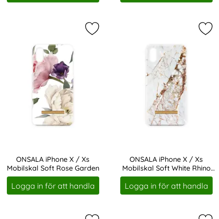
Markera oNSALA iPhone X / Xs Mobi
Mar
ONSALA iPhone X / Xs
ONSALA iPhone X / Xs
Mobilskal Soft Rose Garden
Mobilskal Soft White Rhino
Art. nr 207665
Art. nr 207667
Marble
Logga in för att handla
Logga in för att handla