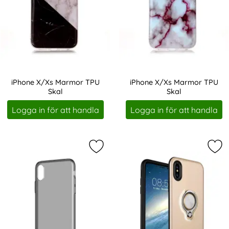
iPhone X/Xs Marmor TPU
iPhone X/Xs Marmor TPU
Skal
Skal
Art. nr 223364
Art. nr 223366
Logga in för att handla
Logga in för att handla
Markera baseus iPhone X/Xs TPU -
Mar