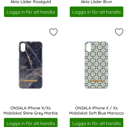
Äkta Läder Roséguld
Äkta Läder Brun
Art. nr 207441
Art. nr 207443
Logga in för att handla
Logga in för att handla
Markera oNSALA iPhone X/Xs Mobils
Mar
ONSALA iPhone X/Xs
ONSALA iPhone X / Xs
Mobilskal Shine Grey Marble
Mobilskal Soft Blue Marocco
Art. nr 207624
Art. nr 207663
Logga in för att handla
Logga in för att handla