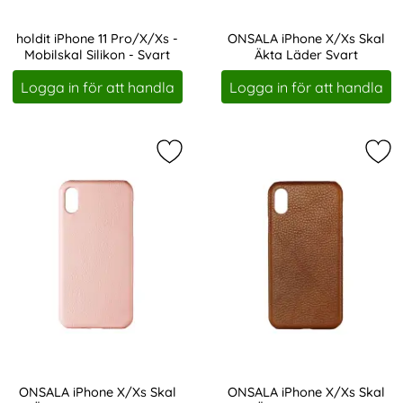
holdit iPhone 11 Pro/X/Xs -
ONSALA iPhone X/Xs Skal
Mobilskal Silikon - Svart
Äkta Läder Svart
Art. nr 20585
Art. nr 207438
Logga in för att handla
Logga in för att handla
Markera oNSALA iPhone X/Xs Skal 
Mar
ONSALA iPhone X/Xs Skal
ONSALA iPhone X/Xs Skal