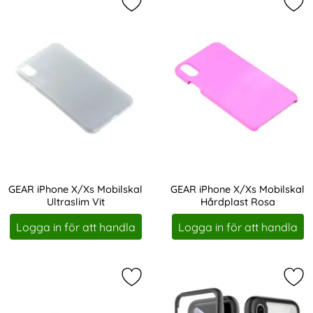
Markera gEAR iPhone X/Xs Mobilskal
Mar
GEAR iPhone X/Xs Mobilskal
GEAR iPhone X/Xs Mobilskal
Ultraslim Vit
Hårdplast Rosa
Art. nr 208371
Art. nr 208440
Logga in för att handla
Logga in för att handla
Markera gEAR iPhone X/Xs Mobilska
Mar