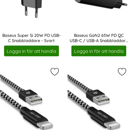
Baseus Super Si 20W PD USB-
Baseus GaN2 65W PD QC
C Snabbladdare - Svart
USB-C / USB-A Snabbladdare
Art. nr 19391
Art. nr 19392
- Svart
Logga in för att handla
Logga in för att handla
Markera dUX DUCIS 1M Lightning Kab
Mar