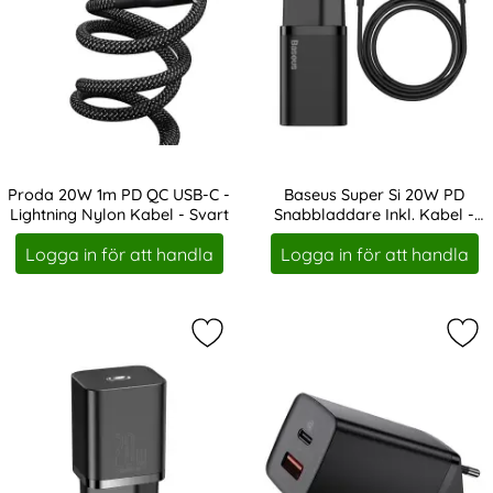
Proda 20W 1m PD QC USB-C -
Baseus Super Si 20W PD
Lightning Nylon Kabel - Svart
Snabbladdare Inkl. Kabel -
Art. nr 19381
Art. nr 19389
Svart
Logga in för att handla
Logga in för att handla
Markera baseus Super Si 20W PD U
Mar