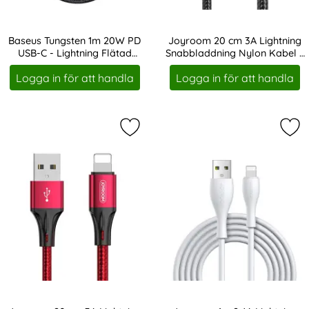
Baseus Tungsten 1m 20W PD
Joyroom 20 cm 3A Lightning
USB-C - Lightning Flätad
Snabbladdning Nylon Kabel -
Art. nr 14635
Art. nr 19290
Nylon Kabel - Svart
Svart/Grå
Logga in för att handla
Logga in för att handla
Markera joyroom 20 cm 3A Lightni
Mar