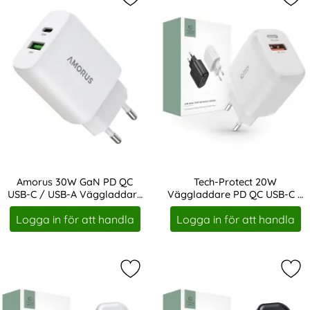
Markera amorus 30W GaN PD QC US
Mar
Amorus 30W GaN PD QC
Tech-Protect 20W
USB-C / USB-A Väggladdare
Väggladdare PD QC USB-C /
Art. nr 243638
Art. nr 208135
Vit
USB-A Vit
Logga in för att handla
Logga in för att handla
Markera tech-Protect 30W PD QC U
Mar