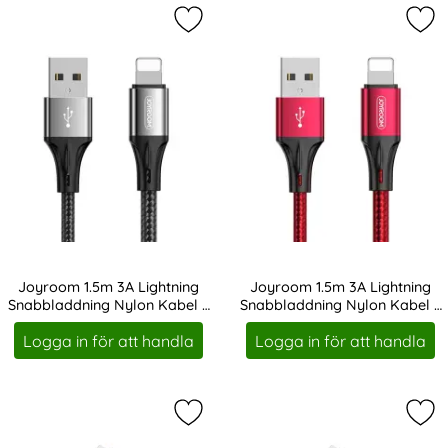
Markera joyroom 1.5m 3A Lightning
Mar
Joyroom 1.5m 3A Lightning
Joyroom 1.5m 3A Lightning
Snabbladdning Nylon Kabel -
Snabbladdning Nylon Kabel -
Art. nr 19314
Art. nr 19315
Svart
Röd
Logga in för att handla
Logga in för att handla
Markera baseus Cafule 0.5m Lightn
Mar