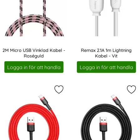
2M Micro USB Vinklad Kabel -
Remax 2.1A 1m Lightning
Roséguld
Kabel - Vit
Art. nr 222791
Art. nr 8291
Logga in för att handla
Logga in för att handla
Markera bASEUS 1m Lightning Nylon
Mar