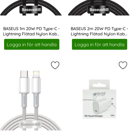
BASEUS 1m 20W PD Type-C -
BASEUS 2m 20W PD Type-C -
Lightning Flätad Nylon Kabel
Lightning Flätad Nylon Kabel
Art. nr 17160
Art. nr 17162
- Svart
- Svart
Logga in för att handla
Logga in för att handla
Markera bASEUS 2m 20W PD Type-C -
Mar