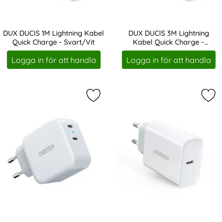
DUX DUCIS 1M Lightning Kabel
DUX DUCIS 3M Lightning
Quick Charge - Svart/Vit
Kabel Quick Charge -
Art. nr 20439
Art. nr 20440
Svart/Vit
Logga in för att handla
Logga in för att handla
Markera choetech 40W 3A 2x USB-C 
Mar