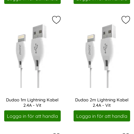
Markera dudao 1m Lightning Kabel 2
Mar
Dudao 1m Lightning Kabel
Dudao 2m Lightning Kabel
2.4A - Vit
2.4A - Vit
Art. nr 8321
Art. nr 8322
Logga in för att handla
Logga in för att handla