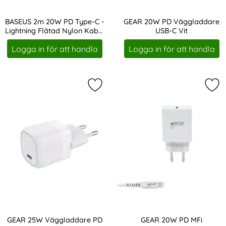
BASEUS 2m 20W PD Type-C -
GEAR 20W PD Väggladdare
Lightning Flätad Nylon Kabel
USB-C Vit
Art. nr 17163
Art. nr 207757
- Vit
Logga in för att handla
Logga in för att handla
Markera gEAR 25W Väggladdare PD
Mar
GEAR 25W Väggladdare PD
GEAR 20W PD MFi