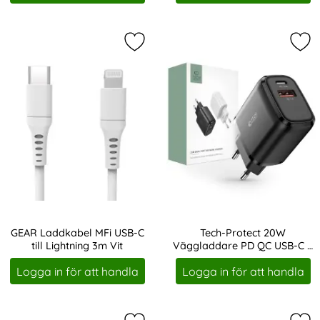
Markera gEAR Laddkabel MFi USB-C t
Mar
GEAR Laddkabel MFi USB-C
Tech-Protect 20W
till Lightning 3m Vit
Väggladdare PD QC USB-C /
Art. nr 208002
Art. nr 208341
USB-A Svart
Logga in för att handla
Logga in för att handla