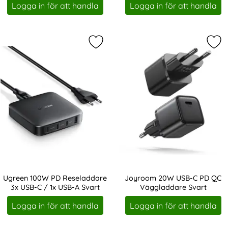
Logga in för att handla
Logga in för att handla
Markera ugreen 100W PD Reseladda
Mar
Ugreen 100W PD Reseladdare
Joyroom 20W USB-C PD QC
3x USB-C / 1x USB-A Svart
Väggladdare Svart
Art. nr 202262
Art. nr 202269
Logga in för att handla
Logga in för att handla