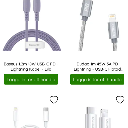
Baseus 1.2m 18W USB-C PD -
Dudao 1m 45W 5A PD
Lightning Kabel - Lila
Lightning - USB-C Flätad
Art. nr 11618
Art. nr 11628
Nylon - Grå
Logga in för att handla
Logga in för att handla
Markera remax 5A 1m Lightning - U
Mar