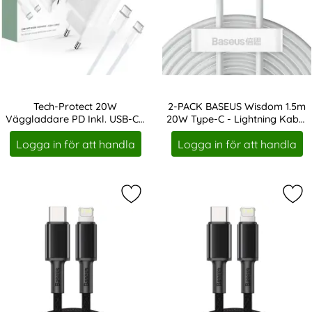
Tech-Protect 20W
2-PACK BASEUS Wisdom 1.5m
Väggladdare PD Inkl. USB-C -
20W Type-C - Lightning Kabel
Art. nr 213993
Art. nr 17159
USB-C Kabel Vit
- Vit
Logga in för att handla
Logga in för att handla
Markera bASEUS 1m 20W PD Type-C -
Mar