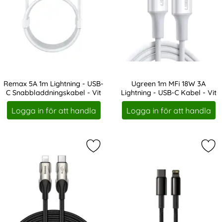
Remax 5A 1m Lightning - USB-
Ugreen 1m MFi 18W 3A
C Snabbladdningskabel - Vit
Lightning - USB-C Kabel - Vit
Art. nr 11630
Art. nr 11640
Logga in för att handla
Logga in för att handla
Markera baseus 1m 18W PD Lightnin
Mar