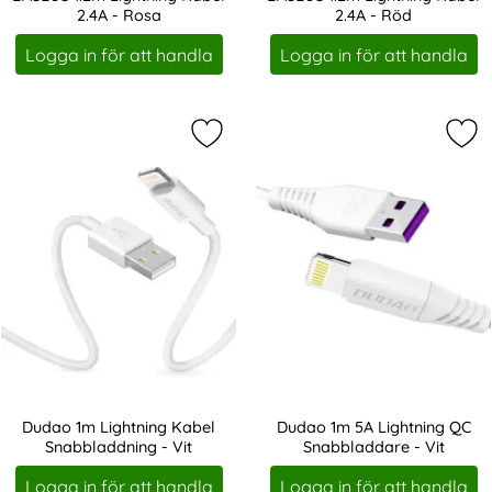
2.4A - Rosa
2.4A - Röd
Art. nr 8311
Art. nr 8313
Logga in för att handla
Logga in för att handla
Markera dudao 1m Lightning Kabel 
Mar
Dudao 1m Lightning Kabel
Dudao 1m 5A Lightning QC
Snabbladdning - Vit
Snabbladdare - Vit
Art. nr 8319
Art. nr 8320
Logga in för att handla
Logga in för att handla