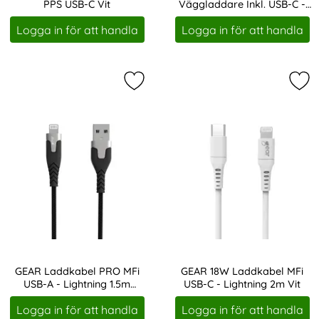
PPS USB-C Vit
Väggladdare Inkl. USB-C -
Art. nr 207760
Art. nr 207884
Lightning Kabel Vit
Logga in för att handla
Logga in för att handla
Markera gEAR Laddkabel PRO MFi US
Mar
GEAR Laddkabel PRO MFi
GEAR 18W Laddkabel MFi
USB-A - Lightning 1.5m
USB-C - Lightning 2m Vit
Art. nr 207956
Art. nr 207961
Kevlarkabel Svart
Logga in för att handla
Logga in för att handla