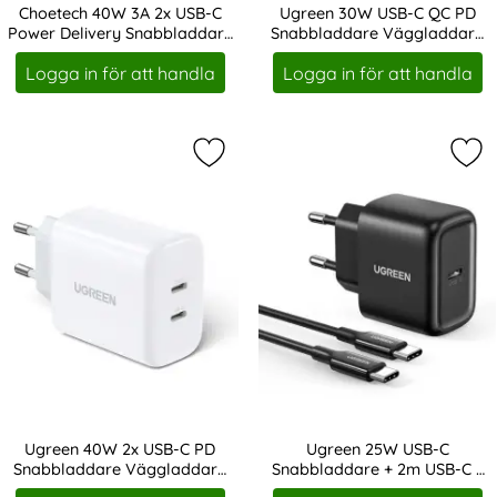
Choetech 40W 3A 2x USB-C
Ugreen 30W USB-C QC PD
Power Delivery Snabbladdare
Snabbladdare Väggladdare
Art. nr 20490
Art. nr 202244
- Vit
Vit
Logga in för att handla
Logga in för att handla
Markera ugreen 40W 2x USB-C PD S
Mar
Ugreen 40W 2x USB-C PD
Ugreen 25W USB-C
Snabbladdare Väggladdare
Snabbladdare + 2m USB-C -
Art. nr 202259
Art. nr 202261
Vit
USB-C kabel Svart