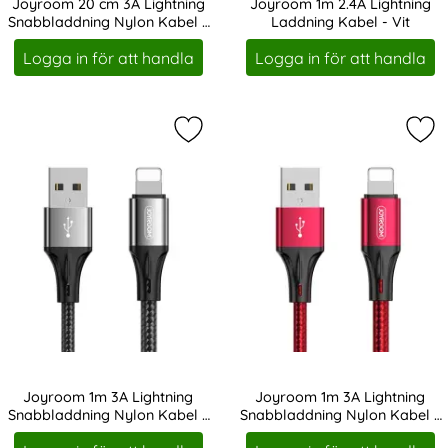
Joyroom 20 cm 3A Lightning
Joyroom 1m 2.4A Lightning
Snabbladdning Nylon Kabel -
Laddning Kabel - Vit
Art. nr 19291
Art. nr 19298
Röd
Logga in för att handla
Logga in för att handla
Markera joyroom 1m 3A Lightning S
Mar
Joyroom 1m 3A Lightning
Joyroom 1m 3A Lightning
Snabbladdning Nylon Kabel -
Snabbladdning Nylon Kabel -
Art. nr 19305
Art. nr 19306
Svart
Röd