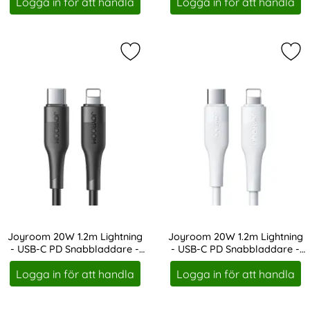
Logga in för att handla
Logga in för att handla
Markera joyroom 20W 1.2m Lightnin
Mar
Joyroom 20W 1.2m Lightning
Joyroom 20W 1.2m Lightning
- USB-C PD Snabbladdare -
- USB-C PD Snabbladdare -
Art. nr 19311
Art. nr 19312
Svart
Vit
Logga in för att handla
Logga in för att handla