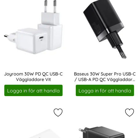
Joyroom 30W PD QC USB-C
Baseus 30W Super Pro USB-C
Väggladdare Vit
/ USB-A PD QC Väggladdare
Art. nr 202285
Art. nr 202287
Svart
Logga in för att handla
Logga in för att handla
Markera baseus 30W Super Pro USB
Mar