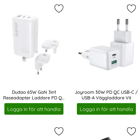
Markera dudao 65W GaN 3in1 Resea
Mar
Dudao 65W GaN 3in1
Joyroom 30W PD QC USB-C /
Reseadapter Laddare PD QC
USB-A Väggladdare Vit
Art. nr 202281
Art. nr 202284
Vit
Logga in för att handla
Logga in för att handla
Markera joyroom 30W PD QC USB-C
Mar