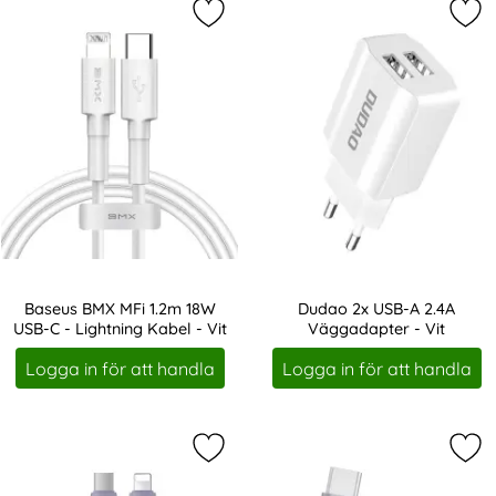
Markera baseus BMX MFi 1.2m 18W US
Mar
Baseus BMX MFi 1.2m 18W
Dudao 2x USB-A 2.4A
USB-C - Lightning Kabel - Vit
Väggadapter - Vit
Art. nr 11606
Art. nr 11614
Logga in för att handla
Logga in för att handla
Markera baseus 1.2m 18W USB-C PD -
Mar