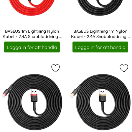
BASEUS 1m Lightning Nylon
BASEUS Lightning 1m Nylon
Kabel - 2.4A Snabbladdning -
Kabel - 2.4A Snabbladdning -
Art. nr 8293
Art. nr 8295
Röd
Svart/Röd
Logga in för att handla
Logga in för att handla
Markera bASEUS 3m Lightning Nylon
Mar