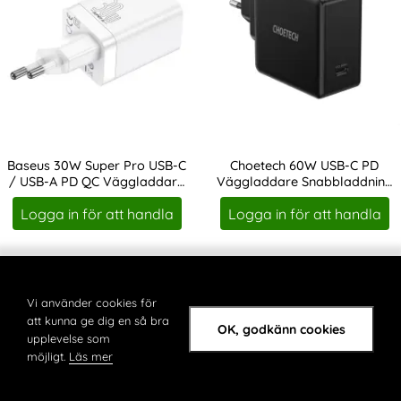
Baseus 30W Super Pro USB-C
Choetech 60W USB-C PD
/ USB-A PD QC Väggladdare
Väggladdare Snabbladdning
Art. nr 202288
Art. nr 202304
Vit
Svart
Logga in för att handla
Logga in för att handla
Markera spigen 20W PowerArc GaN
Mar
Vi använder cookies för
att kunna ge dig en så bra
OK, godkänn cookies
upplevelse som
möjligt.
Läs mer