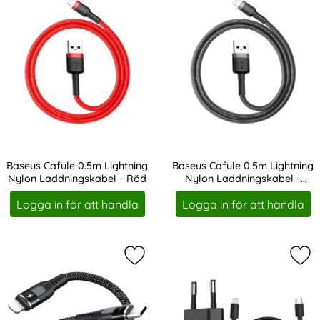
Baseus Cafule 0.5m Lightning
Baseus Cafule 0.5m Lightning
Nylon Laddningskabel - Röd
Nylon Laddningskabel -
Art. nr 19374
Art. nr 19375
Svart/Grå
Logga in för att handla
Logga in för att handla
Markera proda 20W 1m PD QC USB-C 
Mar