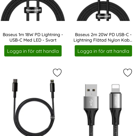
Baseus 1m 18W PD Lightning -
Baseus 2m 20W PD USB-C -
USB-C Med LED - Svart
Lightning Flätad Nylon Kabel
Art. nr 11650
Art. nr 14607
- Svart
Logga in för att handla
Logga in för att handla
Markera baseus Tungsten 1m 20W PD
Mar