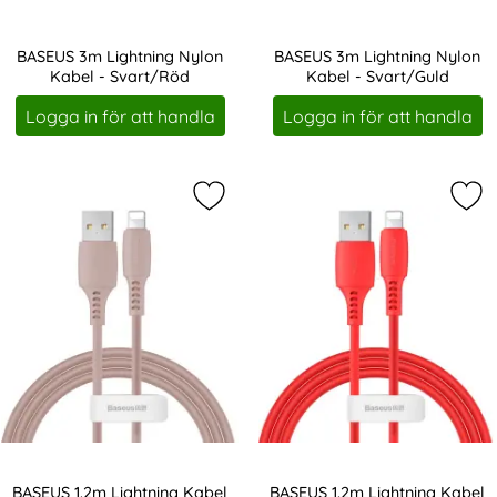
BASEUS 3m Lightning Nylon
BASEUS 3m Lightning Nylon
Kabel - Svart/Röd
Kabel - Svart/Guld
Art. nr 8304
Art. nr 8305
Logga in för att handla
Logga in för att handla
Markera bASEUS 1.2m Lightning Kab
Mar
BASEUS 1.2m Lightning Kabel
BASEUS 1.2m Lightning Kabel