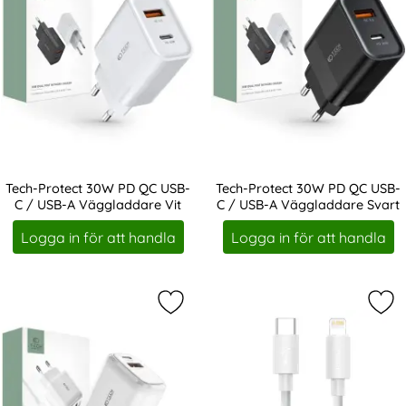
Tech-Protect 30W PD QC USB-
Tech-Protect 30W PD QC USB-
C / USB-A Väggladdare Vit
C / USB-A Väggladdare Svart
Art. nr 208346
Art. nr 208347
Logga in för att handla
Logga in för att handla
Markera tech-Protect 20W Väggladd
Mar