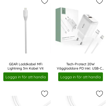
Markera gEAR Laddkabel MFi Lightn
Mar
GEAR Laddkabel MFi
Tech-Protect 20W
Lightning 3m Kabel Vit
Väggladdare PD Inkl. USB-C -
Art. nr 208428
Art. nr 213892
Lightning Kabel Vit
Logga in för att handla
Logga in för att handla
Markera tactical 1m 2A 10W USB-C 
Mar