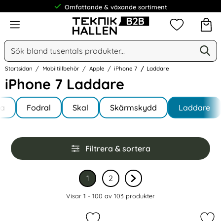
Meny
Mina favorit
Sök
Ge
Sök på Narse Group AB
Startsidan
Mobiltillbehör
Apple
iPhone 7
Laddare
iPhone 7 Laddare
Underkategorier
Hoppa
la
till
Fodral
Skal
Skärmskydd
Laddare
e 7
produkter
Hoppa
Filtrera & sortera
över
filtersektionen
Filtrera & sortera
1
2
Nuvarande sida, sidan
av 2
Gå till sidan
av 2
Gå till nästa sida sidan 
Visar 1 - 100 av
103
produkter
produktlista