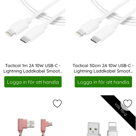
Tactical 1m 2A 10W USB-C -
Tactical 30cm 2A 10W USB-C -
Lightning Laddkabel Smooth
Lightning Laddkabel Smooth
Art. nr 216924
Art. nr 216925
Vit
Vit
Logga in för att handla
Logga in för att handla
Välj färg
Markera 2M Micro USB Vinklad Kabe
Mar