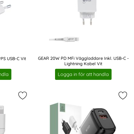
GEAR 20W PD MFi Väggladdare Inkl. USB-C -
PS USB-C Vit
Lightning Kabel Vit
Art. nr 207884
ndla
Logga in för att handla
favorit
B-C - Lightning 2m Vit som favorit
Markera gEAR Laddkabel MFi USB-C till Lightning 3
Mark