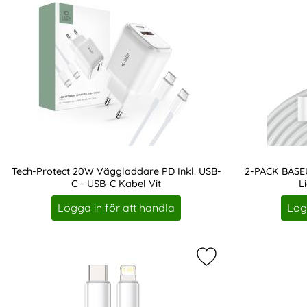
Tech-Protect 20W Väggladdare PD Inkl. USB-
2-PACK BASE
C - USB-C Kabel Vit
L
Art. nr 213993
Art. nr 17159
Logga in för att handla
Log
Markera bASEUS 2m 2