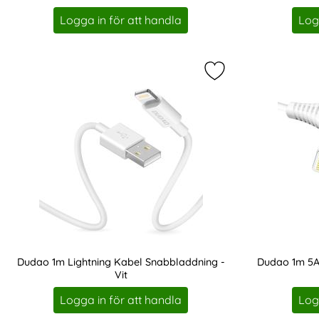
Art. nr 8304
Art. nr 8305
Logga in för att handla
Log
Markera dudao 1m Li
Dudao 1m Lightning Kabel Snabbladdning -
Dudao 1m 5A
Vit
Art. nr 8319
Art. nr 8320
Logga in för att handla
Log