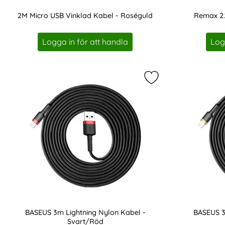
2M Micro USB Vinklad Kabel - Roséguld
Remax 2.1
Art. nr 222791
Art. nr 8291
Logga in för att handla
Log
Markera bASEUS 3m 
BASEUS 3m Lightning Nylon Kabel -
BASEUS 3
Svart/Röd