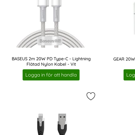
BASEUS 2m 20W PD Type-C - Lightning
GEAR 20W 
Flätad Nylon Kabel - Vit
Art. nr 17163
Art. nr 207757
Logga in för att handla
Log
Markera gEAR Laddk