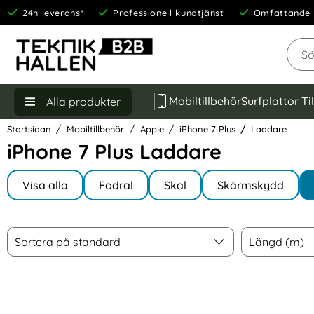
24h leverans*
Professionell kundtjänst
Omfattande 
Sök
Mobiltillbehör
Surfplattor Ti
Alla produkter
Startsidan
Mobiltillbehör
Apple
iPhone 7 Plus
Laddare
iPhone 7 Plus Laddare
Underkategorier
Hoppa
till
Visa alla
Fodral
Skal
Skärmskydd
I iPhone 7 Plus
produkter
Filtrera & sortera
Sortera
Längd (m)
Hoppa
Sortera på standard
Längd (m)
över
filtersektionen