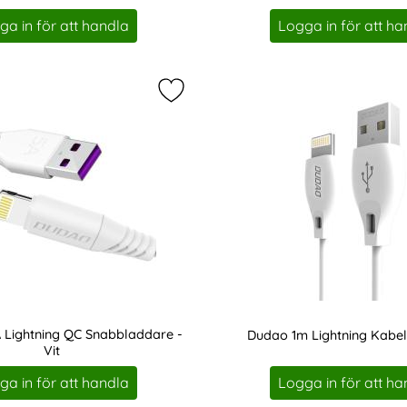
Art. nr 8311
ga in för att handla
Logga in för att ha
ghtning Kabel Snabbladdning - Vit som favorit
Markera dudao 1m 5A Lightning QC 
 Lightning QC Snabbladdare -
Dudao 1m Lightning Kabel 
Vit
Art. nr 8321
ga in för att handla
Logga in för att ha