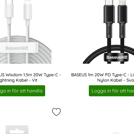
US Wisdom 1.5m 20W Type-C -
BASEUS 1m 20W PD Type-C - Li
ightning Kabel - Vit
Nylon Kabel - Sva
Art. nr 17160
ga in för att handla
Logga in för att ha
0W PD Type-C - Lightning Flätad Nylon Kabel - Vit som fav
Markera gEAR 20W PD Väggladdare