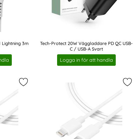
l Lightning 3m
Tech-Protect 20W Väggladdare PD QC USB-
C / USB-A Svart
Art. nr 208341
ndla
Logga in för att handla
re PD Inkl. USB-C - Lightning Kabel Vit som favorit
Markera tactical 1m 2A 10W USB-C - Lightning Lad
Marke