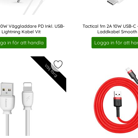
20W Väggladdare PD Inkl. USB-
Tactical 1m 2A 10W USB-C -
- Lightning Kabel Vit
Laddkabel Smooth 
Art. nr 216924
ga in för att handla
Logga in för att ha
Välj färg
SB Vinklad Kabel - Roséguld som favorit
Markera remax 2.1A 1m Lightning Ka