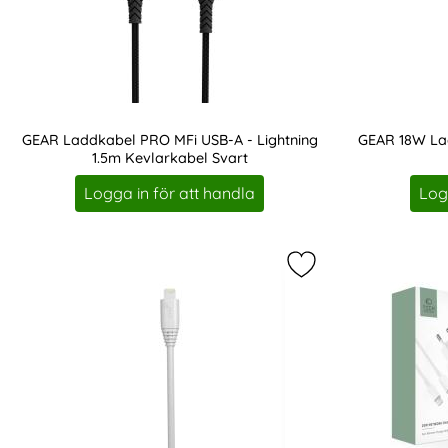
GEAR Laddkabel PRO MFi USB-A - Lightning
GEAR 18W Lad
1.5m Kevlarkabel Svart
Art. nr 207956
Art. nr 207961
Logga in för att handla
Log
Markera gEAR Laddk