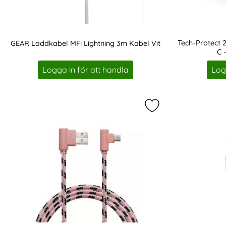
Tech-Protect 
GEAR Laddkabel MFi Lightning 3m Kabel Vit
C 
Art. nr 208428
Art. nr 213892
Logga in för att handla
Log
Markera 2M Micro U