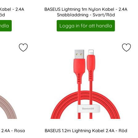
Kabel - 2.4A
BASEUS Lightning 1m Nylon Kabel - 2.4A
Röd
Snabbladdning - Svart/Röd
Art. nr 8295
ndla
Logga in för att handla
 Kabel - Svart/Guld som favorit
Markera bASEUS 1.2m Lightning Kabel 2.4A - Rosa 
Marke
 2.4A - Rosa
BASEUS 1.2m Lightning Kabel 2.4A - Röd