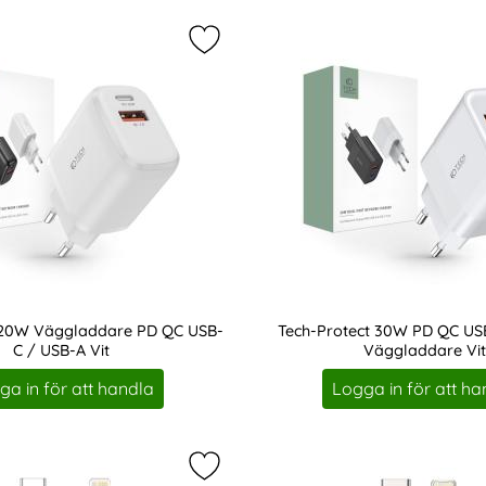
W GaN PD QC USB-C / USB-A Väggladdare Vit som favorit
Markera tech-Protect 20W Vägglad
 20W Väggladdare PD QC USB-
Tech-Protect 30W PD QC US
C / USB-A Vit
Väggladdare Vit
Art. nr 208346
ga in för att handla
Logga in för att ha
t 20W Väggladdare PD Inkl. USB-C - USB-C Kabel Vit som fa
Markera 2-PACK BASEUS Wisdom 1.5m