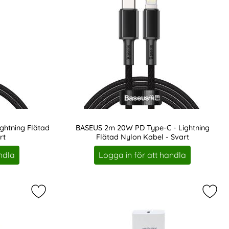
ghtning Flätad
BASEUS 2m 20W PD Type-C - Lightning
rt
Flätad Nylon Kabel - Svart
Art. nr 17162
ndla
Logga in för att handla
orit
 USB-C Vit som favorit
Markera gEAR 25W Väggladdare PD PPS USB-C Vit
Marke