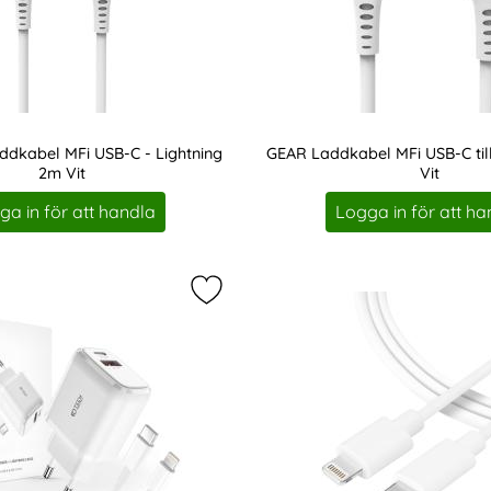
dkabel MFi USB-C - Lightning
GEAR Laddkabel MFi USB-C til
2m Vit
Vit
Art. nr 208002
ga in för att handla
Logga in för att ha
abel MFi Lightning 3m Kabel Vit som favorit
Markera tech-Protect 20W Väggladda