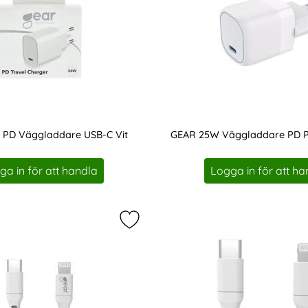
PD Väggladdare USB-C Vit
GEAR 25W Väggladdare PD P
Art. nr 207760
ga in för att handla
Logga in för att ha
abel PRO MFi USB-A - Lightning 1.5m Kevlarkabel Svart som 
Markera gEAR 18W Laddkabel MFi US