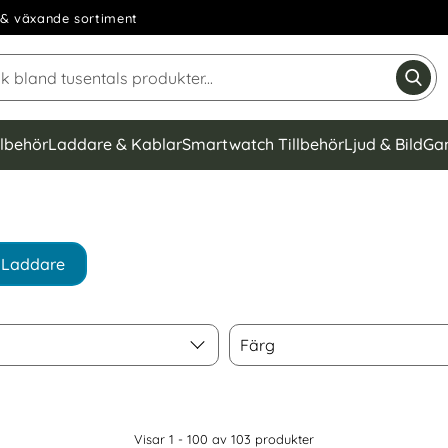
& växande sortiment
Sök på Narse Group AB
Gen
llbehör
Laddare & Kablar
Smartwatch Tillbehör
Ljud & Bild
Ga
Laddare
Färg
Färg
Visar 1 - 100 av
103
produkter