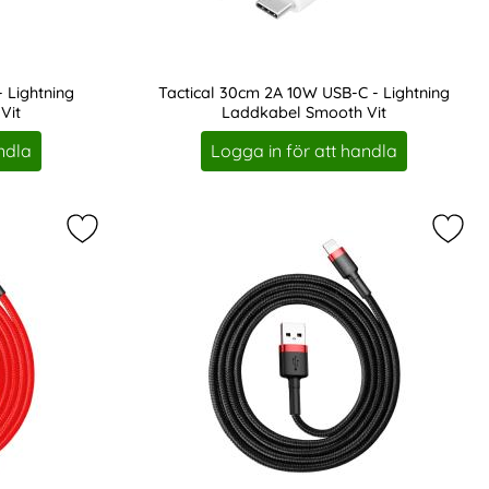
 Lightning
Tactical 30cm 2A 10W USB-C - Lightning
Vit
Laddkabel Smooth Vit
Art. nr 216925
ndla
Logga in för att handla
bel - Vit som favorit
Markera bASEUS 1m Lightning Nylon Kabel - 2.4A 
Marke