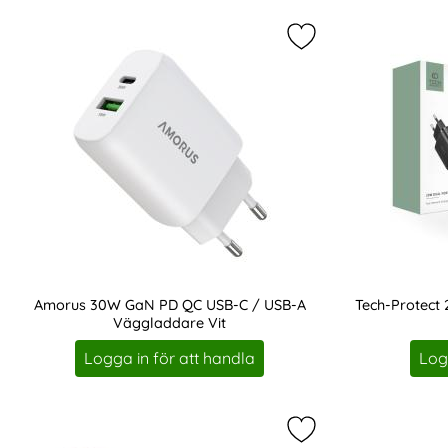
produktlista
Markera amorus 30
Amorus 30W GaN PD QC USB-C / USB-A
Tech-Protect
Väggladdare Vit
Art. nr 243638
Art. nr 208135
Logga in för att handla
Log
Markera tech-Protec