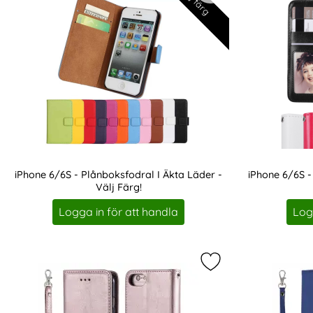
iPhone 6/6S - Plånboksfodral I Äkta Läder -
iPhone 6/6S -
Välj Färg!
Art. nr 6196
Art. nr 7169
Logga in för att handla
Log
Markera iPhone 6/7