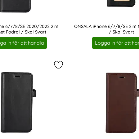
ne 6/7/8/SE 2020/2022 2in1
ONSALA iPhone 6/7/8/SE 2in1 
t Fodral / Skal Svart
/ Skal Svart
Art. nr 207299
ga in för att handla
Logga in för att ha
one 6/6S Fodral 2in1 Äkta Läder Congac som favorit
Markera buffalo iPhone 6/7/8/SE Fo