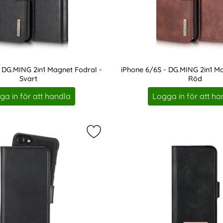
 DG.MING 2in1 Magnet Fodral -
iPhone 6/6S - DG.MING 2in1 M
Svart
Röd
Art. nr 16681
ga in för att handla
Logga in för att ha
 - DG.MING 2in1 Magnet Fodral - Brun som favorit