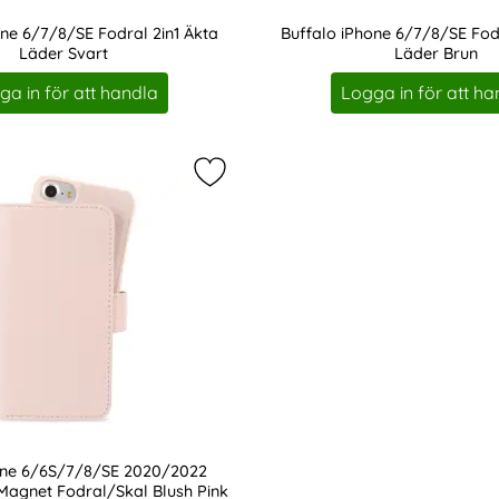
one 6/7/8/SE Fodral 2in1 Äkta
Buffalo iPhone 6/7/8/SE Fodr
Läder Svart
Läder Brun
Art. nr 211603
ga in för att handla
Logga in för att ha
8/SE (2020/2022) - 2in1 Magnet/Plånboksfodral - Lila som f
Markera holdit iPhone 6/6S/7/8/SE
hone 6/6S/7/8/SE 2020/2022
 Magnet Fodral/Skal Blush Pink