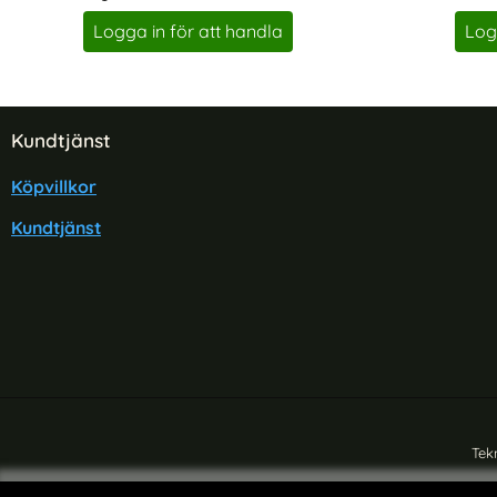
Art. nr 7753
Art. nr 20280
Logga in för att handla
Log
Sidfot Blandad info och länkar
Kundtjänst
Köpvillkor
Kundtjänst
Tek