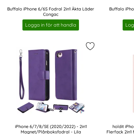
Buffalo iPhone 6/6S Fodral 2in1 Äkta Läder
Buffalo iPh
Congac
Art. nr 211594
Art. nr 211602
Logga in för att handla
Log
Markera iPhone 6/7/
iPhone 6/7/8/SE (2020/2022) - 2in1
holdit iP
Magnet/Plånboksfodral - Lila
Flerfack 2in1