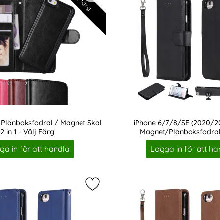
 Plånboksfodral / Magnet Skal
iPhone 6/7/8/SE (2020/202
2 in 1 - Välj Färg!
Magnet/Plånboksfodral 
Art. nr 7749
ga in för att handla
Logga in för att ha
/8/SE (2020/2022) - 2in1 Magnet/Plånboksfodral - Roséguld
Markera iPhone 6/7/8/SE (2020/202