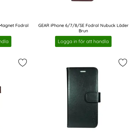
Magnet Fodral
GEAR iPhone 6/7/8/SE Fodral Nubuck Läder
Brun
Art. nr 207826
ndla
Logga in för att handla
dral 2in1 Äkta Läder Svart som favorit
Markera buffalo iPhone 6/7/8/SE Fodral 2in1 Äkta
Marke