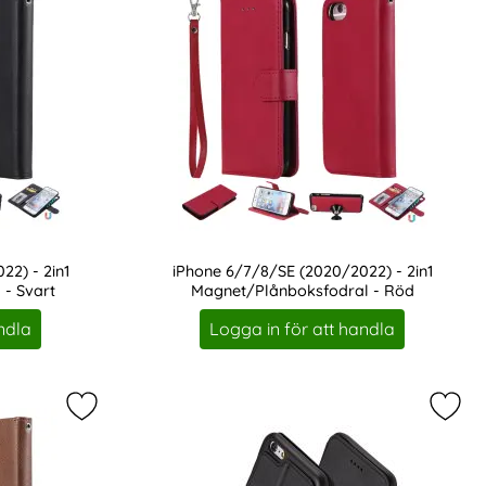
2) - 2in1
iPhone 6/7/8/SE (2020/2022) - 2in1
- Svart
Magnet/Plånboksfodral - Röd
Art. nr 7750
ndla
Logga in för att handla
 som favorit
2) - 2in1 Magnet/Plånboksfodral - Mörk Blå som favorit
Markera iPhone 6/7/8/SE (2020/2022) - 2in1 Magn
Marke