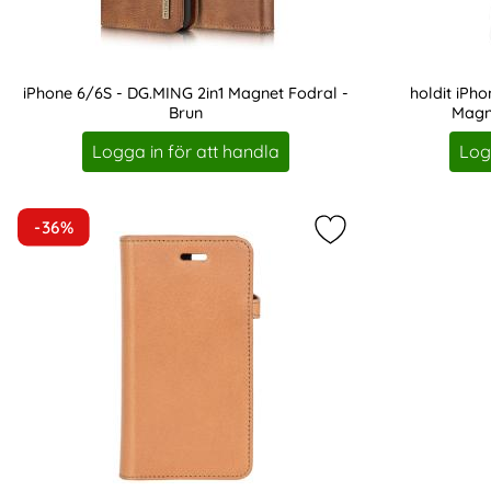
iPhone 6/6S - DG.MING 2in1 Magnet Fodral -
holdit iPho
Brun
Magne
Art. nr 16683
Art. nr 19218
Logga in för att handla
Log
-36%
Markera buffalo iPh