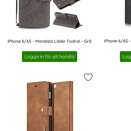
iPhone 6/6S -
iPhone 6/6S - Mandala Läder Fodral - Grå
Art. nr 15754
Art. nr 16680
Logga in för att handla
Log
Markera iPhone 6/6S