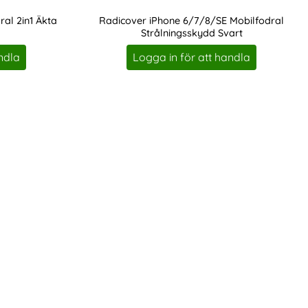
al 2in1 Äkta
Radicover iPhone 6/7/8/SE Mobilfodral
Strålningsskydd Svart
Art. nr 214116
ndla
Logga in för att handla
avorit
 2020/2022 Flerfack 2in1 Magnet Fodral/Skal Blush Pink som