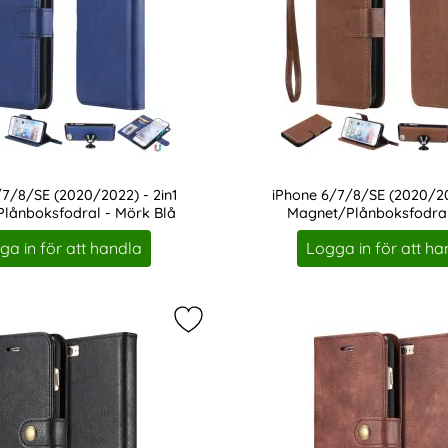
/7/8/SE (2020/2022) - 2in1
iPhone 6/7/8/SE (2020/202
lånboksfodral - Mörk Blå
Magnet/Plånboksfodral
Art. nr 7754
ga in för att handla
Logga in för att ha
 - Mandala Läder Fodral - Grå som favorit
Markera iPhone 6/6S - DG.MING 2in1