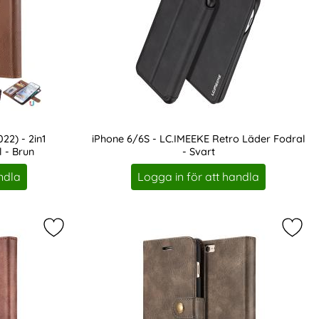
2) - 2in1
iPhone 6/6S - LC.IMEEKE Retro Läder Fodral
 - Brun
- Svart
Art. nr 15636
ndla
Logga in för att handla
 Magnet Fodral - Svart som favorit
Markera iPhone 6/6S - DG.MING 2in1 Magnet Fodral
Marke