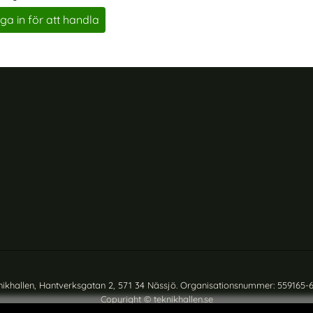
0
ga in för att handla
nikhallen, Hantverksgatan 2, 571 34 Nässjö. Organisationsnummer: 559165-
Copyright © teknikhallen.se