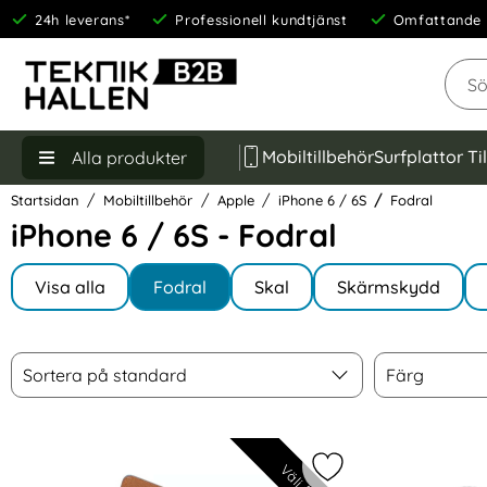
24h leverans*
Professionell kundtjänst
Omfattande 
Sök
Mobiltillbehör
Surfplattor Ti
Alla produkter
Startsidan
Mobiltillbehör
Apple
iPhone 6 / 6S
Fodral
iPhone 6 / 6S - Fodral
Underkategorier
Hoppa
till
Visa alla
Fodral
Skal
Skärmskydd
I iPhone 6 / 6S
produkter
Filtrera & sortera
Sortera
Färg
Hoppa
Sortera på standard
Färg
över
filtersektionen
produktlista
Välj färg
Markera iPhone 6/6S