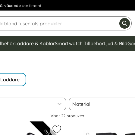
& växande sortiment
Sök på Narse Group AB
Gen
llbehör
Laddare & Kablar
Smartwatch Tillbehör
Ljud & Bild
Ga
Laddare
Material
Material
Visar
22
produkter
Välj färg
 - Plånboksfodral I Äkta Läder - Välj Färg! som favorit
Markera iPhone 6/6S - Plånboksfodra