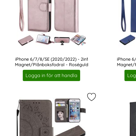
iPhone 6/7/8/SE (2020/2022) - 2in1
iPhone 6
Magnet/Plånboksfodral - Roséguld
Magnet/P
Art. nr 7751
Art. nr 7752
Logga in för att handla
Log
Markera iPhone 6/6S