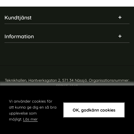
Sidfot Blandad info och länkar
Kundtjänst
Information
Teknikhallen, Hantverksgatan 2, 571 34 Nässjö. Organisationsnummer:
559165-6540
Copyright © teknikhallen.se
Vi använder cookies för
att kunna ge dig en så bra
OK, godkänn cookies
upplevelse som
möjligt.
Läs mer