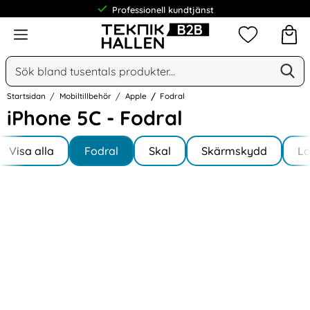
Professionell kundtjänst
Meny
Mina favorit
Sök
Ge
Sök på Narse Group AB
Startsidan
Mobiltillbehör
Apple
Fodral
iPhone 5C - Fodral
Underkategorier
Hoppa
till
Visa alla
Fodral
Skal
Skärmskydd
L
I iPhone 5C
produkter