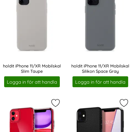
holdit iPhone 11/XR Mobilskal
holdit iPhone 11/XR Mobilskal
Slim Taupe
Silikon Space Gray
Art. nr 219604
Art. nr 219919
Logga in för att handla
Logga in för att handla
Markera spigen iPhone 11 Skal Ultra
Mark