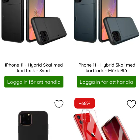
iPhone 11 - Hybrid Skal med
iPhone 11 - Hybrid Skal med
kortfack - Svart
kortfack - Mörk Blå
Art. nr 1121
Art. nr 1123
Logga in för att handla
Logga in för att handla
-68%
Markera iPhone 11 - Mjuk TPU Skal -
Mar