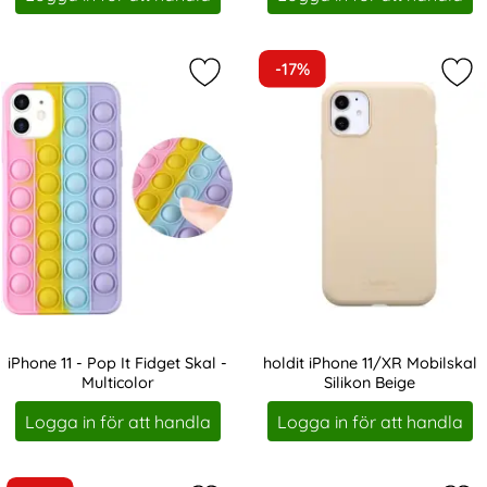
-17%
Markera iPhone 11 - Pop It Fidget Sk
Mar
iPhone 11 - Pop It Fidget Skal -
holdit iPhone 11/XR Mobilskal
Multicolor
Silikon Beige
Art. nr 19354
Art. nr 203751
Logga in för att handla
Logga in för att handla