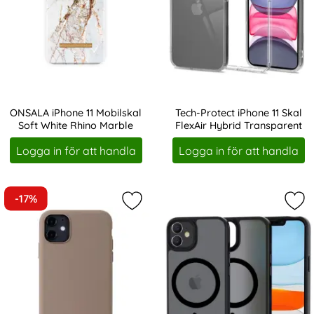
ONSALA iPhone 11 Mobilskal
Tech-Protect iPhone 11 Skal
Soft White Rhino Marble
FlexAir Hybrid Transparent
Art. nr 207721
Art. nr 208513
Logga in för att handla
Logga in för att handla
-17%
Markera holdit iPhone 11/XR Mobils
Mar