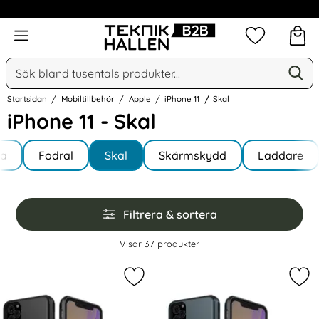
Omfattande & växande sortiment
Meny
Mina favorit
Sök
Ge
Sök på Narse Group AB
Startsidan
Mobiltillbehör
Apple
iPhone 11
Skal
iPhone 11 - Skal
Underkategorier
Hoppa
la
till
Fodral
Skal
Skärmskydd
Laddare
 11
produkter
Hoppa
Filtrera & sortera
över
filtersektionen
Filtrera & sortera
Visar
37
produkter
produktlista
Markera iPhone 11 - Hybrid Skal me
Mar