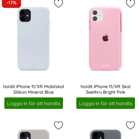
-17%
Markera holdit iPhone 11/XR Mobilsk
Mar
holdit iPhone 11/XR Mobilskal
holdit iPhone 11/XR Skal
Silikon Mineral Blue
Seethru Bright Pink
Art. nr 203818
Art. nr 204443
Logga in för att handla
Logga in för att handla
Markera holdit iPhone 11/XR Mobils
Mar