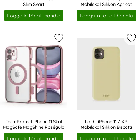
Slim Svart
Mobilskal Silikon Apricot
Art. nr 219603
Art. nr 231784
Logga in för att handla
Logga in för att handla
Markera tech-Protect iPhone 11 Sk
Mark
Tech-Protect iPhone 11 Skal
holdit iPhone 11 / XR
MagSafe MagShine Roséguld
Mobilskal Silikon Biscotti
Art. nr 233185
Art. nr 234377
Logga in för att handla
Logga in för att handla