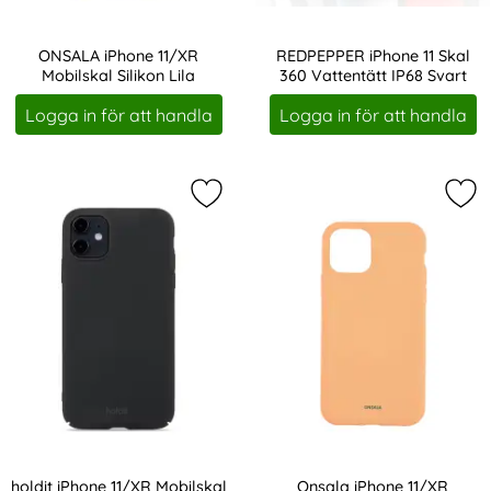
ONSALA iPhone 11/XR
REDPEPPER iPhone 11 Skal
Mobilskal Silikon Lila
360 Vattentätt IP68 Svart
Art. nr 214142
Art. nr 216190
Logga in för att handla
Logga in för att handla
Markera holdit iPhone 11/XR Mobilsk
Mar
holdit iPhone 11/XR Mobilskal
Onsala iPhone 11/XR