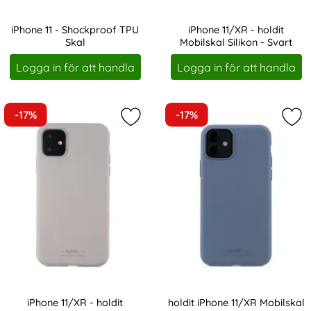
iPhone 11 - Shockproof TPU
iPhone 11/XR - holdit
Skal
Mobilskal Silikon - Svart
Art. nr 5216
Art. nr 19095
Logga in för att handla
Logga in för att handla
-17%
-17%
Markera iPhone 11/XR - holdit Mobil
Mark
iPhone 11/XR - holdit
holdit iPhone 11/XR Mobilskal