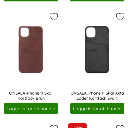
Markera oNSALA iPhone 11 Skal Kor
Mar
ONSALA iPhone 11 Skal
ONSALA iPhone 11 Skal Äkta
Kortfack Brun
Läder Kortfack Svart
Art. nr 207325
Art. nr 207413
Logga in för att handla
Logga in för att handla