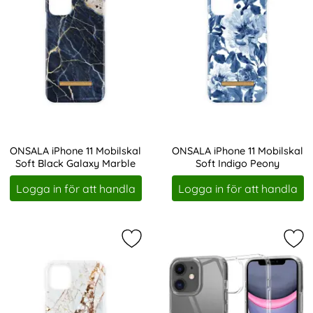
ONSALA iPhone 11 Mobilskal
ONSALA iPhone 11 Mobilskal
Soft Black Galaxy Marble
Soft Indigo Peony
Art. nr 207705
Art. nr 207711
Logga in för att handla
Logga in för att handla
Markera oNSALA iPhone 11 Mobilska
Mar