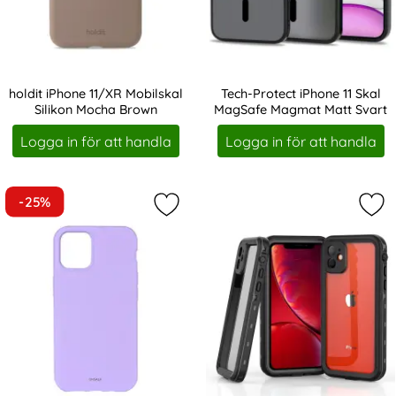
holdit iPhone 11/XR Mobilskal
Tech-Protect iPhone 11 Skal
Silikon Mocha Brown
MagSafe Magmat Matt Svart
Art. nr 212538
Art. nr 214022
Logga in för att handla
Logga in för att handla
-25%
Markera oNSALA iPhone 11/XR Mobils
Mar