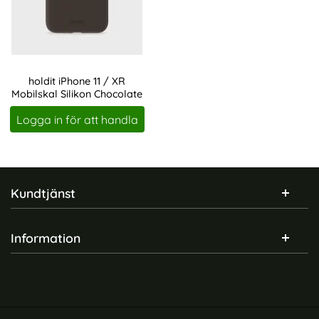
holdit iPhone 11 / XR
Mobilskal Silikon Chocolate
Art. nr 234384
Logga in för att handla
Sidfot Blandad info och länkar
Kundtjänst
Information