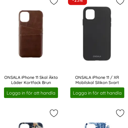
-25%
Markera oNSALA iPhone 11 Skal Äkt
Mar
ONSALA iPhone 11 Skal Äkta
ONSALA iPhone 11 / XR
Läder Kortfack Brun
Mobilskal Silikon Svart
Art. nr 207417
Art. nr 207509
Logga in för att handla
Logga in för att handla
Markera oNSALA iPhone 11 Mobilska
Mar