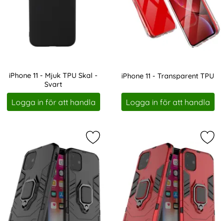
iPhone 11 - Mjuk TPU Skal -
iPhone 11 - Transparent TPU
Svart
Art. nr 1144
Art. nr 1448
Logga in för att handla
Logga in för att handla
Markera iPhone 11 - Armour Ring Sk
Mar