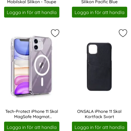
Mobilskal Silikon - Taupe
Silikon Pacific Blue
Art. nr 19097
Art. nr 203835
Logga in för att handla
Logga in för att handla
Markera tech-Protect iPhone 11 Sk
Mar
Tech-Protect iPhone 11 Skal
ONSALA iPhone 11 Skal
MagSafe Magmat
Kortfack Svart
Art. nr 205928
Art. nr 207322
Transparent
Logga in för att handla
Logga in för att handla