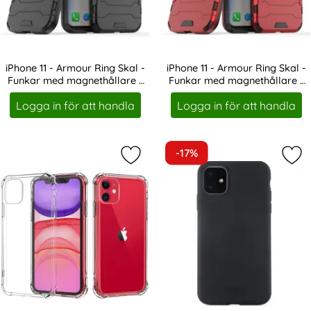
iPhone 11 - Armour Ring Skal -
iPhone 11 - Armour Ring Skal -
Funkar med magnethållare -
Funkar med magnethållare -
Art. nr 1756
Art. nr 1757
Svart
Röd
Logga in för att handla
Logga in för att handla
-17%
Markera iPhone 11 - Shockproof TP
Mark