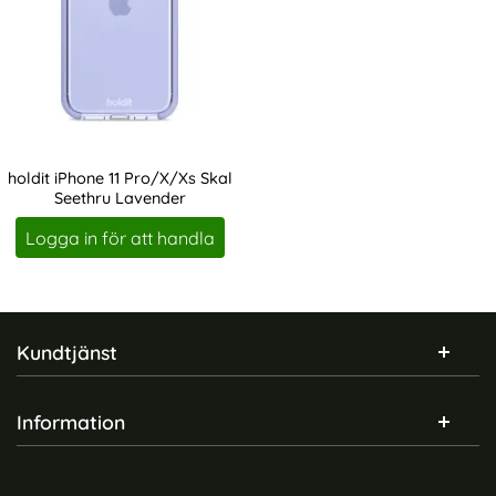
holdit iPhone 11 Pro/X/Xs Skal
Seethru Lavender
Art. nr 203793
Logga in för att handla
Sidfot Blandad info och länkar
Kundtjänst
Information