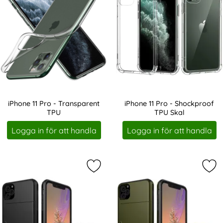
iPhone 11 Pro - Transparent
iPhone 11 Pro - Shockproof
TPU
TPU Skal
Art. nr 1449
Art. nr 5234
Logga in för att handla
Logga in för att handla
Markera iPhone 11 Pro - Hybrid Ska
Mar