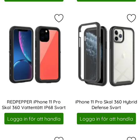
Markera rEDPEPPER iPhone 11 Pro Sk
Mar
REDPEPPER iPhone 11 Pro
iPhone 11 Pro Skal 360 Hybrid
Skal 360 Vattentätt IP68 Svart
Defense Svart
Art. nr 216189
Art. nr 220050
Logga in för att handla
Logga in för att handla