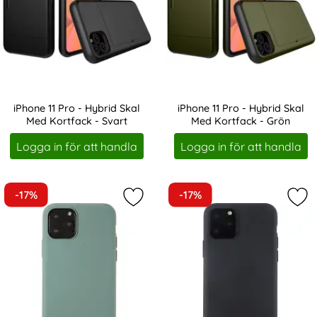
iPhone 11 Pro - Hybrid Skal
iPhone 11 Pro - Hybrid Skal
Med Kortfack - Svart
Med Kortfack - Grön
Art. nr 15706
Art. nr 15707
Logga in för att handla
Logga in för att handla
-17%
-17%
Markera iPhone 11 Pro/X/XS - holdit
Mark