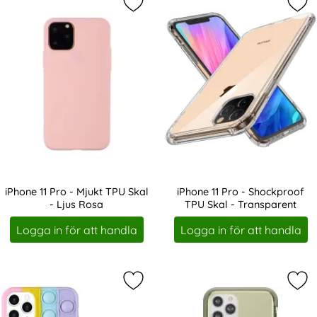
Markera iPhone 11 Pro - Mjukt TPU 
Mar
iPhone 11 Pro - Mjukt TPU Skal
iPhone 11 Pro - Shockproof
- Ljus Rosa
TPU Skal - Transparent
Art. nr 2240
Art. nr 2252
Logga in för att handla
Logga in för att handla
Markera iPhone 11 Pro - Pop It Fidge
Mar