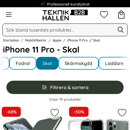
Professionell kundtjänst
Meny
Mina favorit
Sök
Ge
Sök på Narse Group AB
Startsidan
Mobiltillbehör
Apple
iPhone 11 Pro
Skal
iPhone 11 Pro - Skal
Underkategorier
Hoppa
la
till
Fodral
Skal
Skärmskydd
Laddare
 11 Pro
produkter
Hoppa
Filtrera & sortera
över
filtersektionen
Filtrera & sortera
Visar
19
produkter
produktlista
-68%
-50%
Markera iPhone 11 Pro - Transparen
Mar