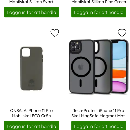
Mobilskal Silikon Svart
Mobilskal Silikon Pine Green
Art. nr 207510
Art. nr 207524
Logga in för att handla
Logga in för att handla
Markera oNSALA iPhone 11 Pro Mobi
Mar
ONSALA iPhone 11 Pro
Tech-Protect iPhone 11 Pro
Mobilskal ECO Grön
Skal MagSafe Magmat Matt
Art. nr 207669
Art. nr 214023
Svart
Logga in för att handla
Logga in för att handla