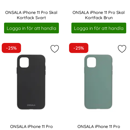
ONSALA iPhone 11 Pro Skal
ONSALA iPhone 11 Pro Skal
Kortfack Svart
Kortfack Brun
Art. nr 207332
Art. nr 207354
Logga in för att handla
Logga in för att handla
-25%
-25%
Markera oNSALA iPhone 11 Pro Mobil
Mar
ONSALA iPhone 11 Pro
ONSALA iPhone 11 Pro