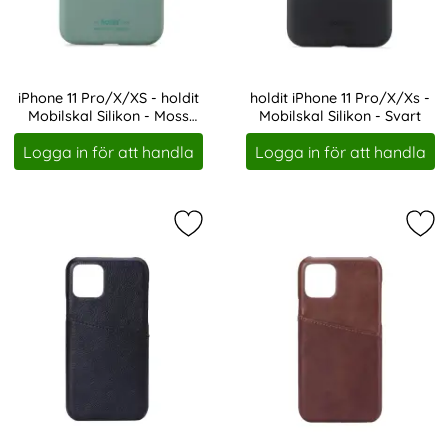
iPhone 11 Pro/X/XS - holdit
holdit iPhone 11 Pro/X/Xs -
Mobilskal Silikon - Moss
Mobilskal Silikon - Svart
Art. nr 19110
Art. nr 20585
Green
Logga in för att handla
Logga in för att handla
Markera oNSALA iPhone 11 Pro Skal
Mar