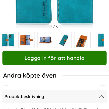
1
/
6
Logga in för att handla
Andra köpte även
Produktbeskrivning