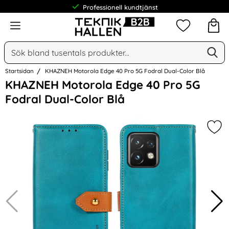
Professionell kundtjänst
Meny
Mina favorit
Sök
Ge
Sök på Narse Group AB
Startsidan
KHAZNEH Motorola Edge 40 Pro 5G Fodral Dual-Color Blå
Hoppa
KHAZNEH Motorola Edge 40 Pro 5G
över
Fodral Dual-Color Blå
Bilder
Mar