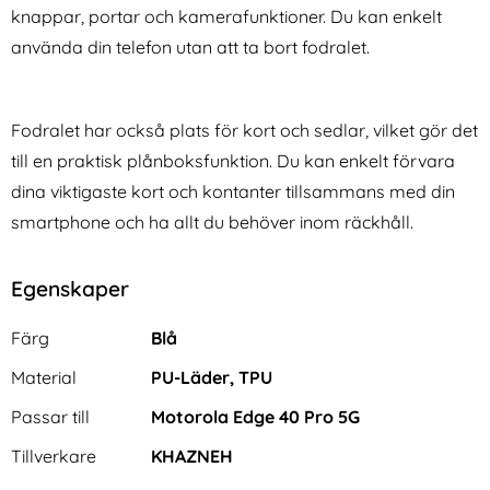
knappar, portar och kamerafunktioner. Du kan enkelt
använda din telefon utan att ta bort fodralet.
Fodralet har också plats för kort och sedlar, vilket gör det
till en praktisk plånboksfunktion. Du kan enkelt förvara
dina viktigaste kort och kontanter tillsammans med din
smartphone och ha allt du behöver inom räckhåll.
Egenskaper
Egenskaper/attribut för denna produkt
Attribut
Värde
Färg
Blå
Material
PU-Läder, TPU
Passar till
Motorola Edge 40 Pro 5G
Tillverkare
KHAZNEH