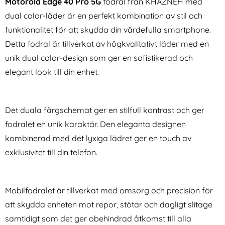
Motorola Edge 40 Pro 5G
fodral från KHAZNEH med
dual color-läder är en perfekt kombination av stil och
funktionalitet för att skydda din värdefulla smartphone.
Detta fodral är tillverkat av högkvalitativt läder med en
unik dual color-design som ger en sofistikerad och
elegant look till din enhet.
IMAK Motorola Edge 40 Pro
IMAK Motorola Edge 40 Pro
5G Skal Shockproof TPU
5G Skal Shockproof TPU
Art. nr 219284
Art. nr 219285
Tonad Svart
Transparent
rea pris
rea pris
124 kr
Det duala färgschemat ger en stilfull kontrast och ger
124 kr
tidigare pris
tidigare pris
124 kr
124 kr
Fodral Dual-Color Brun
orola Edge 40 Pro 5G Skal Shockproof TPU Tonad Svart
IMAK Motorola Edge 40 Pro 5G Skal
Köp
Köp
I lager
I lager
fodralet en unik karaktär. Den eleganta designen
Tillgänglighet:
Tillgänglighet:
kombinerad med det lyxiga lädret ger en touch av
exklusivitet till din telefon.
Mobilfodralet är tillverkat med omsorg och precision för
att skydda enheten mot repor, stötar och dagligt slitage
samtidigt som det ger obehindrad åtkomst till alla