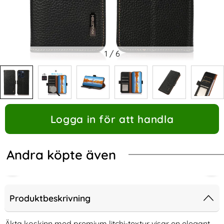
1
/
6
Logga in för att handla
Andra köpte även
Produktbeskrivning
Äkta koskinn med premium litchi-textur visar en elegant