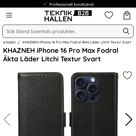
Professionell kundtjänst
Meny
Mina favorit
Sök
Ge
Sök på Narse Group AB
Startsidan
KHAZNEH iPhone 16 Pro Max Fodral Äkta Läder Litchi Textur Svart
Hoppa
KHAZNEH iPhone 16 Pro Max Fodral
över
Äkta Läder Litchi Textur Svart
Bilder
Mar