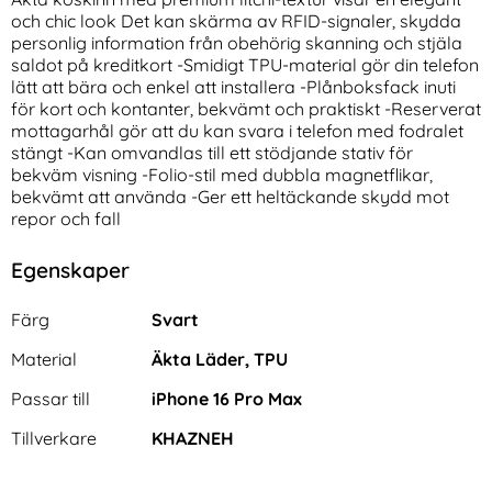
och chic look Det kan skärma av RFID-signaler, skydda
personlig information från obehörig skanning och stjäla
saldot på kreditkort -Smidigt TPU-material gör din telefon
lätt att bära och enkel att installera -Plånboksfack inuti
för kort och kontanter, bekvämt och praktiskt -Reserverat
mottagarhål gör att du kan svara i telefon med fodralet
stängt -Kan omvandlas till ett stödjande stativ för
bekväm visning -Folio-stil med dubbla magnetflikar,
REDPEPPER iPhone 16 Pro
NILLKIN iPhone 16 Pro Max
bekvämt att använda -Ger ett heltäckande skydd mot
Max Skal MagSafe Kickstand
Skal Camshield Armor Grön
repor och fall
Art. nr 246308
Art. nr 232305
Vattentät IP68 (Svart)
rea pris
rea pris
274 kr
286 kr
tidigare pris
tidigare pris
274 kr
286 kr
der - Välj Färg! (Rosa)
ne 16 Pro Max Skal MagSafe Kickstand Vattentät IP68 (
Köp
NILLKIN iPhone 16 Pro Max Sk
Köp
N
Egenskaper
I lager
I lager
Tillgänglighet:
Tillgänglighet:
Egenskaper/attribut för denna produkt
Attribut
Värde
Färg
Svart
Material
Äkta Läder, TPU
Passar till
iPhone 16 Pro Max
Tillverkare
KHAZNEH