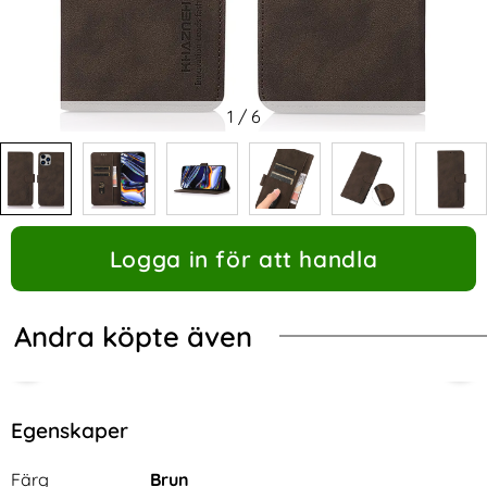
1
/
6
Logga in för att handla
Andra köpte även
Egenskaper
Egenskaper/attribut för denna produkt
Attribut
Värde
Färg
Brun