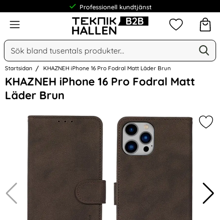
Professionell kundtjänst
Meny
Mina favorit
Sök
Ge
Sök på Narse Group AB
Startsidan
KHAZNEH iPhone 16 Pro Fodral Matt Läder Brun
Hoppa
KHAZNEH iPhone 16 Pro Fodral Matt
över
Läder Brun
Bilder
Mar