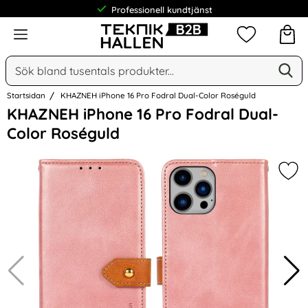
Professionell kundtjänst
Meny
Mina favorit
Sök
Ge
Sök på Narse Group AB
Startsidan
KHAZNEH iPhone 16 Pro Fodral Dual-Color Roséguld
Hoppa
KHAZNEH iPhone 16 Pro Fodral Dual-
över
Color Roséguld
Bilder
Mar