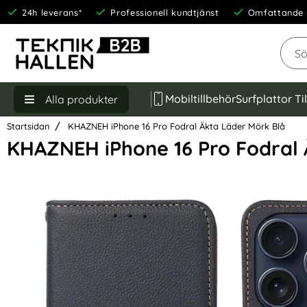
24h leverans*
Professionell kundtjänst
Omfattande 
Sök
Mobiltillbehör
Surfplattor Ti
Alla produkter
Startsidan
KHAZNEH iPhone 16 Pro Fodral Äkta Läder Mörk Blå
KHAZNEH iPhone 16 Pro Fodral 
Hoppa
över
Bilder