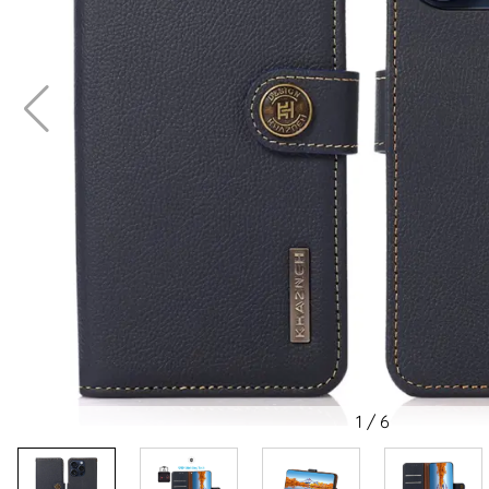
1
/
6