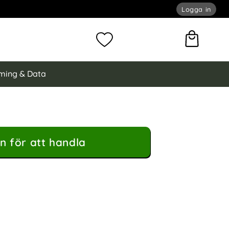
Logga in
omför sökning
Mina favoriter
ming & Data
n för att handla
odral Äkta Läder Mörk Blå som favorit