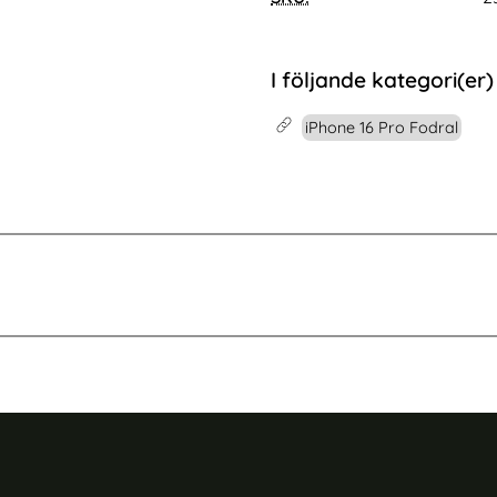
eringsram
o Skärmskydd I Härdat Glas - Med Monteringsram
Köp
iPhone 17 Pro Mobilfodral -
Köp
I lager
Tillgänglighet:
I följande kategori(er)
iPhone 16 Pro Fodral