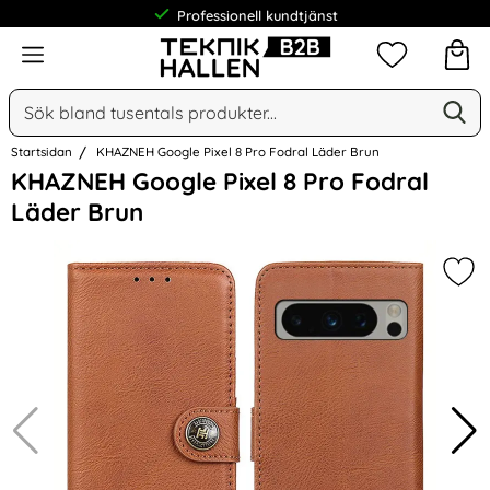
Professionell kundtjänst
Meny
Mina favorit
Sök
Ge
Sök på Narse Group AB
Startsidan
KHAZNEH Google Pixel 8 Pro Fodral Läder Brun
Hoppa
KHAZNEH Google Pixel 8 Pro Fodral
över
Läder Brun
Bilder
Mar