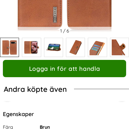
1
/
6
Logga in för att handla
Andra köpte även
Egenskaper
Egenskaper/attribut för denna produkt
Attribut
Värde
Färg
Brun