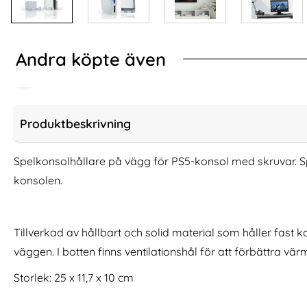
Andra köpte även
Produktbeskrivning
Spelkonsolhållare på vägg för PS5-konsol med skruvar. Sp
konsolen.
Tillverkad av hållbart och solid material som håller fast k
väggen. I botten finns ventilationshål för att förbättra vä
JYS Universalt Väggfäste Till
Äkta Läder Arm
Storlek: 25 x 11,7 x 10 cm
Handkontroll / Headset Vit
42/41/40/3
Art. nr 237330
Art. nr 17176
rea pris
rea pris
236 kr
236 kr
tidigare pris
tidigare pri
236 kr
236 kr