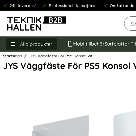
24h leverans*
Professionell kundtjänst
Omfattande 
Sök
Mobiltillbehör
Surfplattor Ti
Alla produkter
Startsidan
JYS Väggfäste För PS5 Konsol Vit
JYS Väggfäste För PS5 Konsol V
Hoppa
över
Bilder