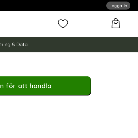
Logga in
omför sökning
Mina favoriter
ming & Data
n för att handla
sol Vit som favorit