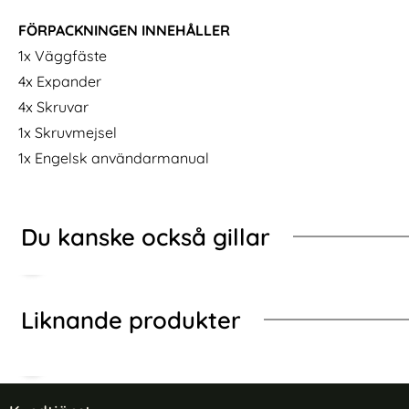
troll PS/NS/iOS/PC/TV Svart
JYS Universalt Väggfäste Till Handkontroll / Headse
Köp
Äkta Läder Ar
I lager
I lager
Tillgänglighet:
Tillgänglighet:
FÖRPACKNINGEN INNEHÅLLER
1x Väggfäste
4x Expander
4x Skruvar
1x Skruvmejsel
1x Engelsk användarmanual
Du kanske också gillar
Liknande produkter