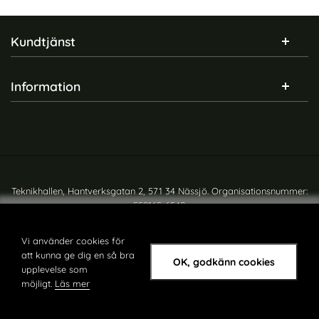
Sidfot Blandad info och länkar
Kundtjänst
Information
Teknikhallen, Hantverksgatan 2, 571 34 Nässjö. Organisationsnummer:
559165-6540
Copyright © teknikhallen.se
Vi använder cookies för
att kunna ge dig en så bra
OK, godkänn cookies
upplevelse som
möjligt.
Läs mer