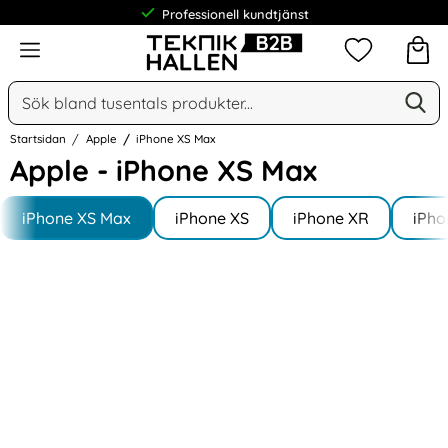
Professionell kundtjänst
Meny
Mina favorit
Sök
Ge
Sök på Narse Group AB
Startsidan
Apple
iPhone XS Max
Apple - iPhone XS Max
Underkategorier
Hoppa
till
iPhone XS Max
iPhone XS
iPhone XR
iPho
produkter